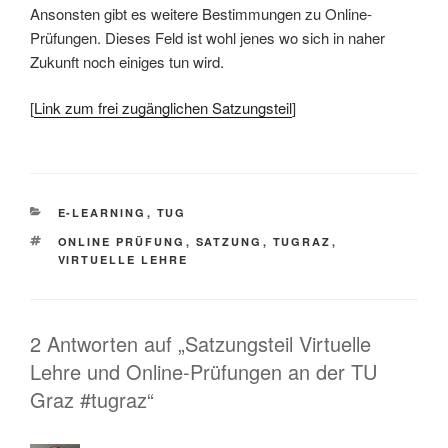
Ansonsten gibt es weitere Bestimmungen zu Online-
Prüfungen. Dieses Feld ist wohl jenes wo sich in naher
Zukunft noch einiges tun wird.
[
Link zum frei zugänglichen Satzungsteil
]
KATEGORIEN
E-LEARNING
,
TUG
SCHLAGWÖRTER
ONLINE PRÜFUNG
,
SATZUNG
,
TUGRAZ
,
VIRTUELLE LEHRE
2 Antworten auf „Satzungsteil Virtuelle
Lehre und Online-Prüfungen an der TU
Graz #tugraz“