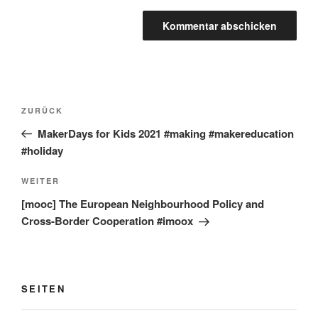
Beitragsnavigation
Vorheriger
ZURÜCK
Beitrag
MakerDays for Kids 2021 #making #makereducation
#holiday
Nächster
WEITER
Beitrag
[mooc] The European Neighbourhood Policy and
Cross-Border Cooperation #imoox
SEITEN