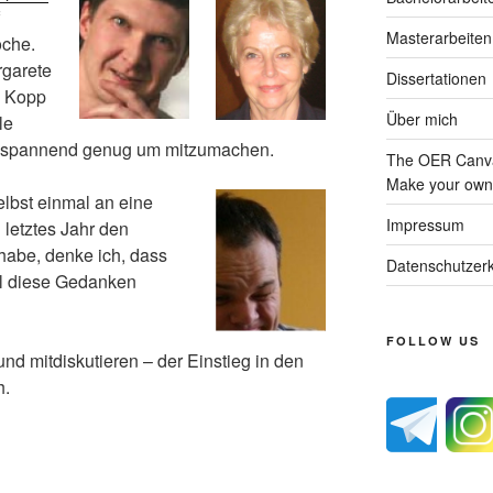
Masterarbeiten
oche.
rgarete
Dissertationen
l Kopp
Über mich
le
 spannend genug um mitzumachen.
The OER Canva
Make your own 
lbst einmal an eine
Impressum
letztes Jahr den
abe, denke ich, dass
Datenschutzerk
al diese Gedanken
FOLLOW US
nd mitdiskutieren – der Einstieg in den
h.