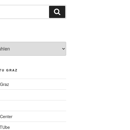
Suchen
TU GRAZ
 Graz
Center
 TUbe