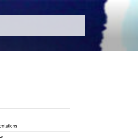
entations
en