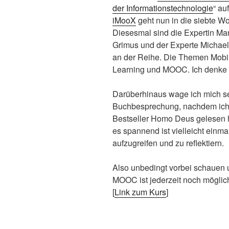
der Informationstechnologie
“ auf
iMooX
geht nun in die siebte W
Diesesmal sind die Expertin Ma
Grimus und der Experte Michae
an der Reihe. Die Themen Mobi
Learning und MOOC. Ich denke
Darüberhinaus wage ich mich se
Buchbesprechung, nachdem ich 
Bestseller Homo Deus gelesen h
es spannend ist vielleicht einm
aufzugreifen und zu reflektiern.
Also unbedingt vorbei schauen u
MOOC ist jederzeit noch möglic
[
Link zum Kurs
]