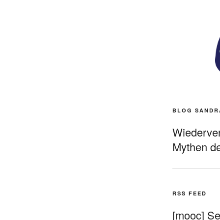
BLOG SANDR
Wiederverö
Mythen de
RSS FEED
[mooc] Sel