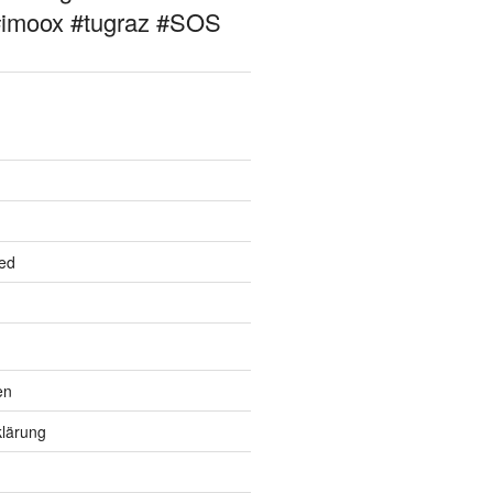
#imoox #tugraz #SOS
ed
en
lärung