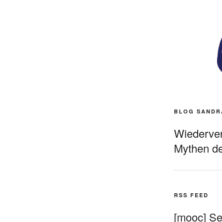
BLOG SANDR
Wiederverö
Mythen de
RSS FEED
[mooc] Sel