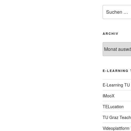
Suche
nach:
ARCHIV
Archiv
E-LEARNING 
E-Learning TU
iMooX
TELucation
TU Graz Teach
Videoplattform