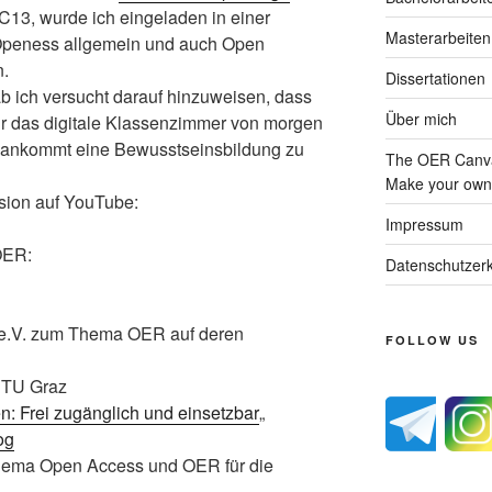
C13, wurde ich eingeladen in einer
Masterarbeiten
Openess allgemein und auch Open
n.
Dissertationen
ab ich versucht darauf hinzuweisen, dass
Über mich
r das digitale Klassenzimmer von morgen
uf ankommt eine Bewusstseinsbildung zu
The OER Canva
Make your own 
sion auf YouTube:
Impressum
OER:
Datenschutzerk
S e.V. zum Thema OER auf deren
FOLLOW US
 TU Graz
n: Frei zugänglich und einsetzbar
„
og
ema Open Access und OER für die