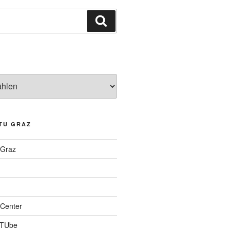
Suchen
TU GRAZ
 Graz
Center
 TUbe