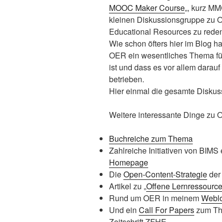
MOOC Maker Course
„, kurz MM
kleinen Diskussionsgruppe zu 
Educational Resources zu rede
Wie schon öfters hier im Blog h
OER ein wesentliches Thema fü
ist und dass es vor allem dara
betrieben.
Hier einmal die gesamte Diskus
Weitere interessante Dinge zu 
Buchreiche zum Thema
Zahlreiche Initiativen von BIM
Homepage
Die
Open-Content-Strategie
der
Artikel zu „
Offene Lernressource
Rund um OER in meinem
Webl
Und ein
Call For Papers
zum Th
Zeitschrift ZFHE