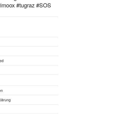
#imoox #tugraz #SOS
ed
en
lärung