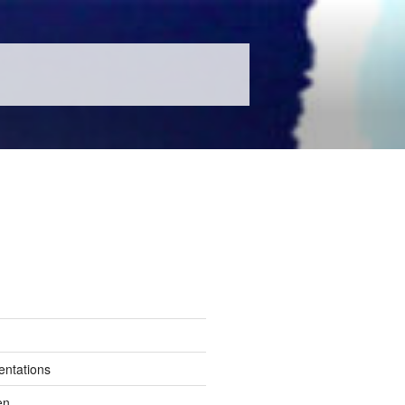
entations
en