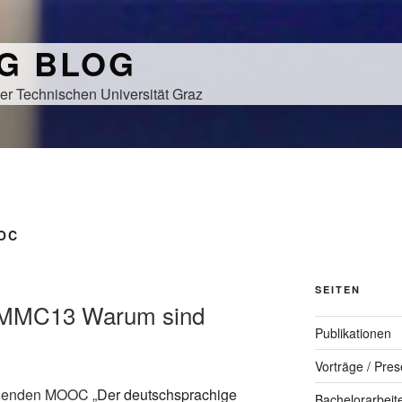
NG BLOG
er Technischen Universität Graz
OC
SEITEN
 #MMC13 Warum sind
Publikationen
Vorträge / Pres
ndenden MOOC „
Der deutschsprachige
Bachelorarbeit