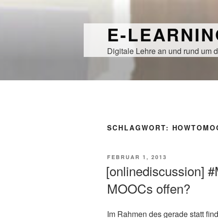
Zum
Inhalt
E-LEARNI
springen
Digitale Lehre an und rund um d
SCHLAGWORT:
HOWTOMO
VERÖFFENTLICHT
FEBRUAR 1, 2013
AM
[onlinediscussion]
MOOCs offen?
Im Rahmen des gerade statt fi