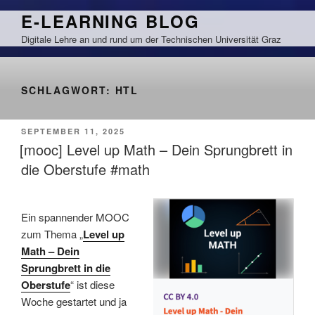
Zum
E-LEARNING BLOG
Inhalt
Digitale Lehre an und rund um der Technischen Universität Graz
springen
SCHLAGWORT:
HTL
VERÖFFENTLICHT
SEPTEMBER 11, 2025
AM
[mooc] Level up Math – Dein Sprungbrett in
die Oberstufe #math
Ein spannender MOOC
zum Thema „
Level up
Math – Dein
Sprungbrett in die
Oberstufe
“ ist diese
Woche gestartet und ja