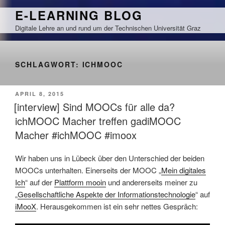
Zum
E-LEARNING BLOG
Inhalt
Digitale Lehre an und rund um der Technischen Universität Graz
springen
SCHLAGWORT:
ICHMOOC
VERÖFFENTLICHT
APRIL 8, 2015
AM
[interview] Sind MOOCs für alle da?
ichMOOC Macher treffen gadiMOOC
Macher #ichMOOC #imoox
Wir haben uns in Lübeck über den Unterschied der beiden
MOOCs unterhalten. Einerseits der MOOC „
Mein digitales
Ich
“ auf der
Plattform mooin
und andererseits meiner zu
„
Gesellschaftliche Aspekte der Informationstechnologie
“ auf
iMooX
. Herausgekommen ist ein sehr nettes Gespräch: