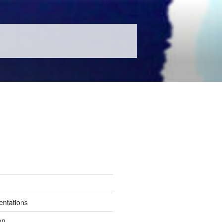
entations
en