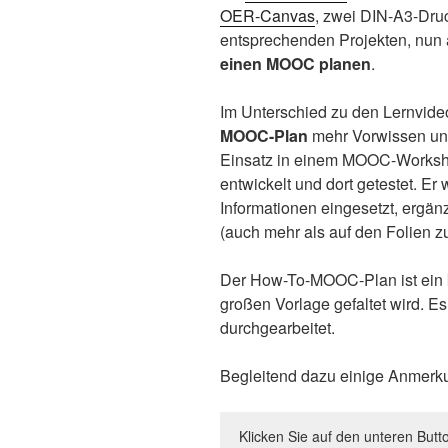
OER-Canvas
, zwei DIN-A3-Dru
entsprechenden Projekten, nun
einen MOOC planen
.
Im Unterschied zu den Lernvid
MOOC-Plan
mehr Vorwissen und
Einsatz in einem MOOC-Worksh
entwickelt und dort getestet. E
Informationen eingesetzt, ergä
(auch mehr als auf den Folien zu
Der How-To-MOOC-Plan ist ein k
großen Vorlage gefaltet wird. E
durchgearbeitet.
Begleitend dazu einige Anmerku
Klicken Sie auf den unteren Butt