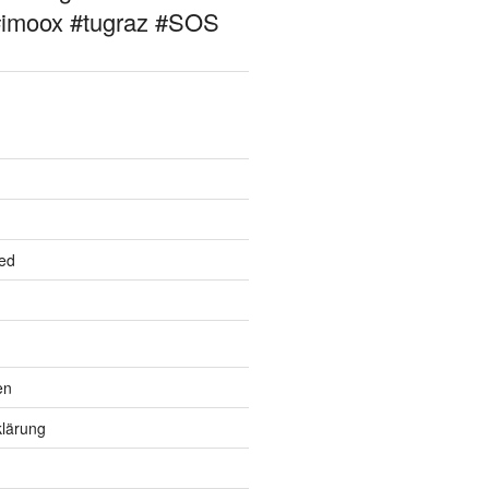
#imoox #tugraz #SOS
ed
en
lärung