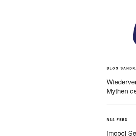
BLOG SANDR
Wiederverö
Mythen de
RSS FEED
[mooc] Sel