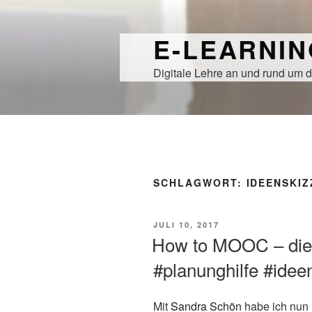
Zum
Inhalt
E-LEARNI
springen
Digitale Lehre an und rund um d
SCHLAGWORT:
IDEENSKIZ
VERÖFFENTLICHT
JULI 10, 2017
AM
How to MOOC – die 
#planunghilfe #ide
Mit
Sandra Schön
habe ich nun