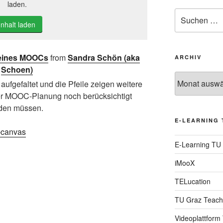
laden.
Suche
nach:
Inhalt laden
eines MOOCs
from
Sandra Schön (aka
ARCHIV
Schoen)
Archiv
aufgefaltet und die Pfeile zeigen weitere
r MOOC-Planung noch berücksichtigt
rden müssen.
E-LEARNING 
-canvas
E-Learning TU
iMooX
TELucation
TU Graz Teach
Videoplattform