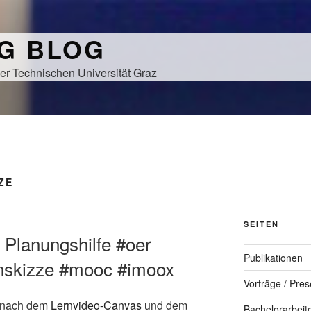
NG BLOG
er Technischen Universität Graz
ZE
SEITEN
Planungshilfe #oer
Publikationen
enskizze #mooc #imoox
Vorträge / Pres
 nach dem
Lernvideo-Canvas
und dem
Bachelorarbeit