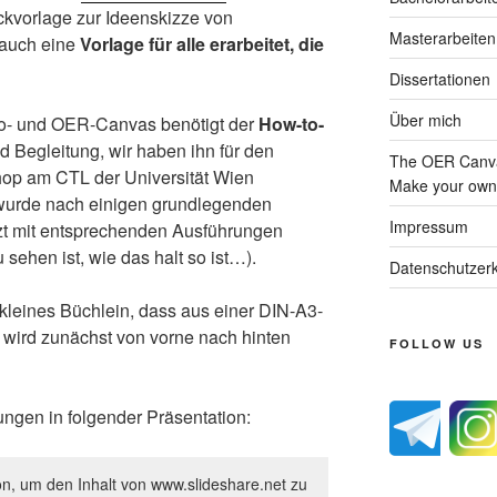
ckvorlage zur Ideenskizze von
Masterarbeiten
 auch eine
Vorlage für alle erarbeitet, die
Dissertationen
Über mich
eo- und OER-Canvas benötigt der
How-to-
 Begleitung, wir haben ihn für den
The OER Canva
op am CTL der Universität Wien
Make your own 
r wurde nach einigen grundlegenden
Impressum
nzt mit entsprechenden Ausführungen
 sehen ist, wie das halt so ist…).
Datenschutzerk
leines Büchlein, dass aus einer DIN-A3-
s wird zunächst von vorne nach hinten
FOLLOW US
ngen in folgender Präsentation:
on, um den Inhalt von www.slideshare.net zu