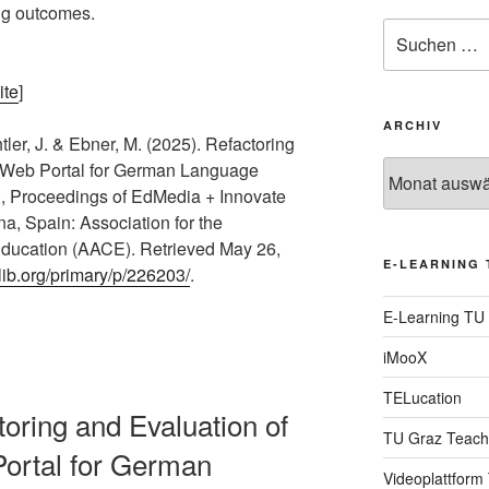
ng outcomes.
Suche
nach:
ite
]
ARCHIV
ler, J. & Ebner, M. (2025). Refactoring
ve Web Portal for German Language
Archiv
.), Proceedings of EdMedia + Innovate
a, Spain: Association for the
ducation (AACE). Retrieved May 26,
E-LEARNING 
lib.org/primary/p/226203/
.
E-Learning TU
iMooX
TELucation
toring and Evaluation of
TU Graz Teach
Portal for German
Videoplattform