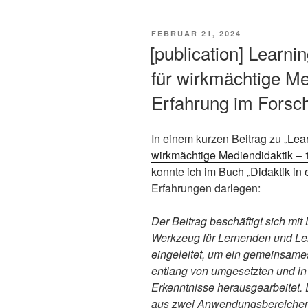
VERÖFFENTLICHT
FEBRUAR 21, 2024
AM
[publication] Learni
für wirkmächtige Me
Erfahrung im Forsc
In einem kurzen Beitrag zu „
Lear
wirkmächtige Mediendidaktik – 
konnte ich im Buch „
Didaktik in 
Erfahrungen darlegen:
Der Beitrag beschäftigt sich mit
Werkzeug für Lernenden und Lehr
eingeleitet, um ein gemeinsame
entlang von umgesetzten und in 
Erkenntnisse herausgearbeitet. 
aus zwei Anwendungsbereichen 