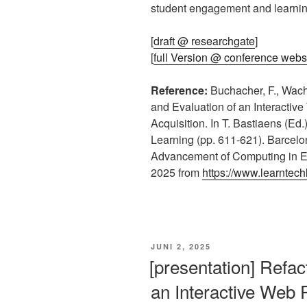
student engagement and learni
[
draft @ researchgate
]
[
full Version @ conference webs
Reference:
Buchacher, F., Wacht
and Evaluation of an Interacti
Acquisition. In T. Bastiaens (Ed
Learning (pp. 611-621). Barcelon
Advancement of Computing in E
2025 from
https://www.learntech
VERÖFFENTLICHT
JUNI 2, 2025
AM
[presentation] Refac
an Interactive Web 