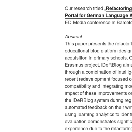
Our research titled „
Refactoring
Portal for German Language A
ED-Media conference in Barcel
Abstract:
This paper presents the refacto
educational blog platform desi
acquisition in primary schools. 
Erasmus project, IDeRBlog aims t
through a combination of intelli
recent redevelopment focused on
compatibility and integrating m
impact of these improvements on
the IDeRBlog system during reg
automated feedback on their wri
using learning analytics to iden
evaluation demonstrates signifi
experience due to the refactoring