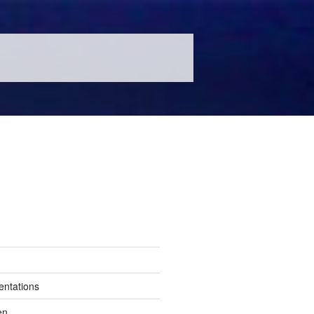
entations
en