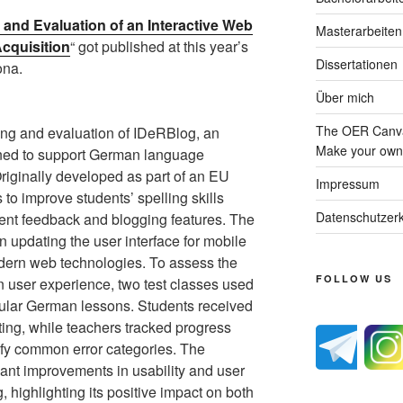
 and Evaluation of an Interactive Web
Masterarbeiten
cquisition
“ got published at this year’s
Dissertationen
ona.
Über mich
The OER Canva
ring and evaluation of IDeRBlog, an
Make your own 
gned to support German language
Originally developed as part of an EU
Impressum
o improve students’ spelling skills
Datenschutzerk
gent feedback and blogging features. The
 updating the user interface for mobile
odern web technologies. To assess the
FOLLOW US
 user experience, two test classes used
ular German lessons. Students received
ting, while teachers tracked progress
tify common error categories. The
cant improvements in usability and user
, highlighting its positive impact on both