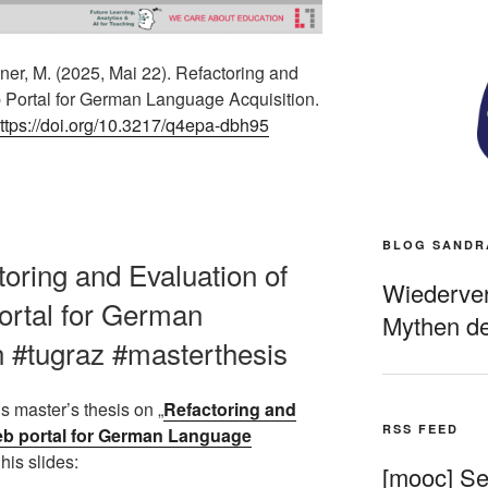
bner, M. (2025, Mai 22). Refactoring and
b Portal for German Language Acquisition.
ttps://doi.org/10.3217/q4epa-dbh95
BLOG SANDR
toring and Evaluation of
Wiederverö
portal for German
Mythen de
n #tugraz #masterthesis
s master’s thesis on „
Refactoring and
RSS FEED
web portal for German Language
his slides:
[mooc] Sel