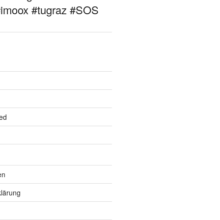
#imoox #tugraz #SOS
ed
en
lärung