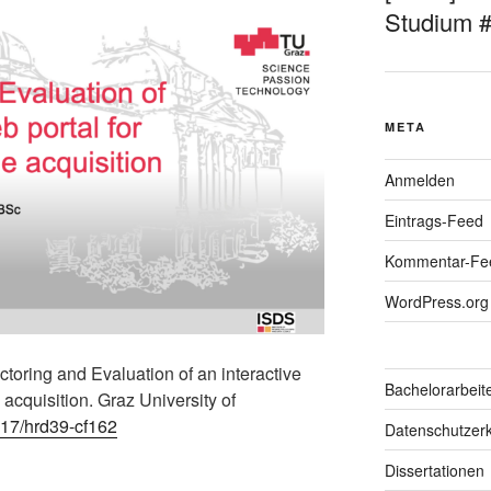
Studium 
META
Anmelden
Eintrags-Feed
Kommentar-Fe
WordPress.org
actoring and Evaluation of an interactive
Bachelorarbeit
acquisition. Graz University of
3217/hrd39-cf162
Datenschutzerk
Dissertationen