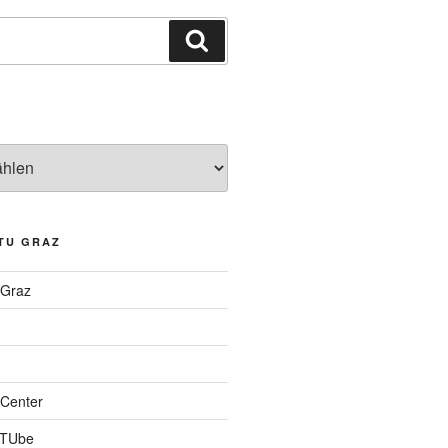
Suchen
TU GRAZ
 Graz
Center
 TUbe