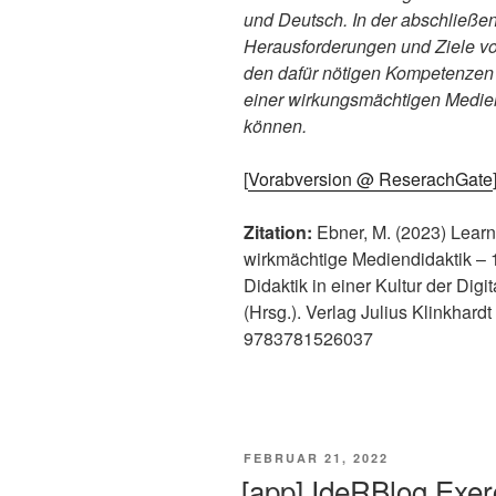
und Deutsch. In der abschließe
Herausforderungen und Ziele vo
den dafür nötigen Kompetenzen
einer wirkungsmächtigen Mediend
können.
[
Vorabversion @ ReserachGate
Zitation:
Ebner, M. (2023) Learni
wirkmächtige Mediendidaktik – 1
Didaktik in einer Kultur der Digi
(Hrsg.). Verlag Julius Klinkhar
9783781526037
VERÖFFENTLICHT
FEBRUAR 21, 2022
AM
[app] IdeRBlog Exer