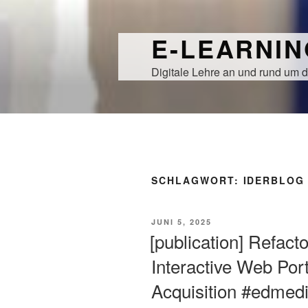
Zum
Inhalt
E-LEARNI
springen
Digitale Lehre an und rund um d
SCHLAGWORT:
IDERBLOG
VERÖFFENTLICHT
JUNI 5, 2025
AM
[publication] Refact
Interactive Web Po
Acquisition #edmed