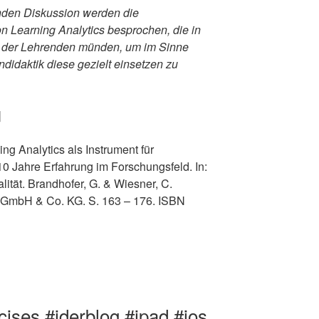
nden Diskussion werden die
n Learning Analytics besprochen, die in
 der Lehrenden münden, um im Sinne
idaktik diese gezielt einsetzen zu
]
ng Analytics als Instrument für
0 Jahre Erfahrung im Forschungsfeld. In:
talität. Brandhofer, G. & Wiesner, C.
dt GmbH & Co. KG. S. 163 – 176. ISBN
cises #iderblog #ipad #ios