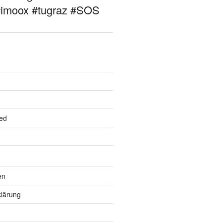
#imoox #tugraz #SOS
ed
en
lärung