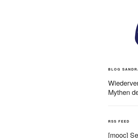
BLOG SANDR
Wiederverö
Mythen de
RSS FEED
[mooc] Sel