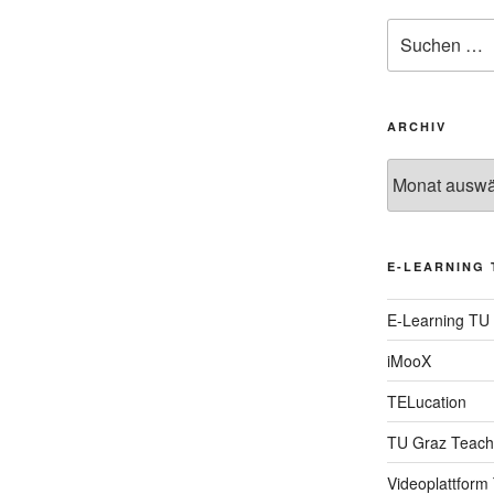
Suche
nach:
ARCHIV
Archiv
E-LEARNING 
E-Learning TU
iMooX
TELucation
TU Graz Teach
Videoplattform