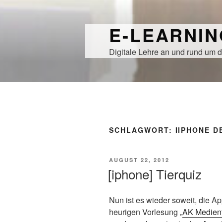
Zum
Inhalt
E-LEARNI
springen
Digitale Lehre an und rund um d
SCHLAGWORT:
IIPHONE 
VERÖFFENTLICHT
AUGUST 22, 2012
AM
[iphone] Tierquiz
Nun ist es wieder soweit, die A
heurigen Vorlesung „
AK Medien