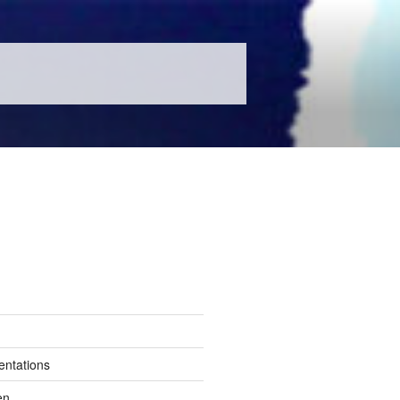
entations
en