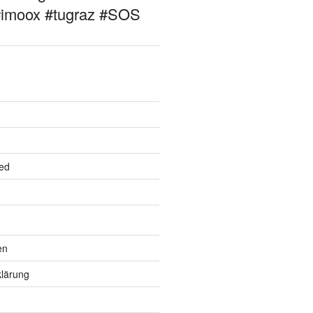
#imoox #tugraz #SOS
ed
en
lärung