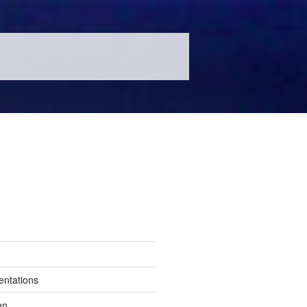
entations
en