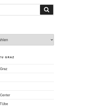
Suchen
TU GRAZ
 Graz
Center
 TUbe