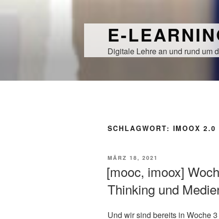
Zum
Inhalt
E-LEARNI
springen
Digitale Lehre an und rund um d
SCHLAGWORT:
IMOOX 2.0
VERÖFFENTLICHT
MÄRZ 18, 2021
AM
[mooc, imoox] Woch
Thinking und Medien
Und wir sind bereits in Woche 3