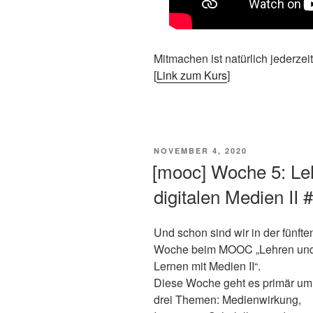
Mitmachen ist natürlich jederzei
[
Link zum Kurs
]
VERÖFFENTLICHT
NOVEMBER 4, 2020
AM
[mooc] Woche 5: Le
digitalen Medien II
Und schon sind wir in der fünfte
Woche beim MOOC „Lehren un
Lernen mit Medien II“.
Diese Woche geht es primär um
drei Themen: Medienwirkung,