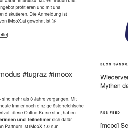
er daran Interesse hat. Wir freuen uns,
gebot profitieren und mit uns
 diskutieren. Die Anmeldung ist
 von
iMooX.at
gewohnt ist 🙂
eite
]
BLOG SANDR
modus #tugraz #imoox
Wiederverö
Mythen de
 sind mehr als 3 Jahre vergangen. Mit
 heute immer noch einzige österreichische
rtvoll diese Online-Kurse sind, haben
RSS FEED
erinnen und Teilnehmer
sich dafür
[mooc] Sel
en Partnern ist
iMooX 1.0
nun