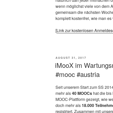
natürlich darf jeder mitmachen d
wenn möglichst viele von dem An
gemeinsam die nächsten Wochen
komplett kostenfrei, wie man es
[
Link zur kostenlosen Anmeldes
VERÖFFENTLICHT
AUGUST 31, 2017
AM
iMooX im Wartungs
#mooc #austria
Seit unserem Start zum SS 2014
mehr als
40 MOOCs
hat die bis
MOOC-Plattform gezeigt, wie we
doch mehr als
18.000 Teilnehm
registriert. Zusammen mit unser