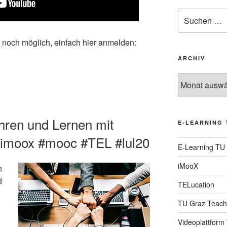
Suche
nach:
t noch möglich, einfach hier anmelden:
ARCHIV
Archiv
hren und Lernen mit
E-LEARNING 
 #imoox #mooc #TEL #lul20
E-Learning TU
iMooX
n
d
TELucation
TU Graz Teach
Videoplattform