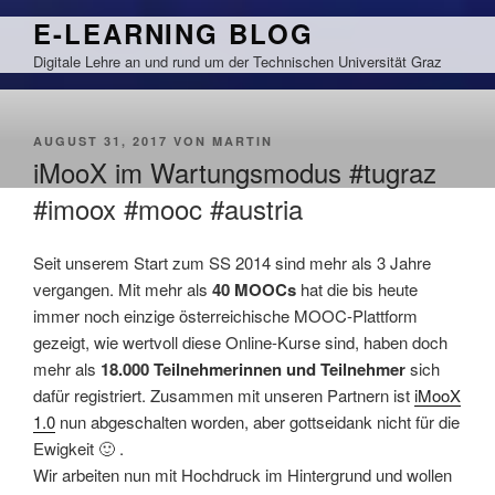
Zum
E-LEARNING BLOG
Inhalt
Digitale Lehre an und rund um der Technischen Universität Graz
springen
VERÖFFENTLICHT
AUGUST 31, 2017
VON
MARTIN
AM
iMooX im Wartungsmodus #tugraz
#imoox #mooc #austria
Seit unserem Start zum SS 2014 sind mehr als 3 Jahre
vergangen. Mit mehr als
40 MOOCs
hat die bis heute
immer noch einzige österreichische MOOC-Plattform
gezeigt, wie wertvoll diese Online-Kurse sind, haben doch
mehr als
18.000 Teilnehmerinnen und Teilnehmer
sich
dafür registriert. Zusammen mit unseren Partnern ist
iMooX
1.0
nun abgeschalten worden, aber gottseidank nicht für die
Ewigkeit 🙂 .
Wir arbeiten nun mit Hochdruck im Hintergrund und wollen