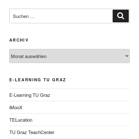
Suche
Suche
nach:
ARCHIV
Archiv
E-LEARNING TU GRAZ
E-Learning TU Graz
iMooX
TELucation
TU Graz TeachCenter