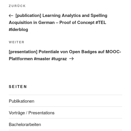
Beitragsnavigation
Vorheriger
ZURÜCK
Beitrag
[publication] Learning Analytics and Spelling
Acquisition in German – Proof of Concept #TEL
#Iderblog
Nächster
WEITER
Beitrag
[presentation] Potentiale von Open Badges auf MOOC-
Plattformen #master #tugraz
SEITEN
Publikationen
Vorträge / Presentations
Bachelorarbeiten