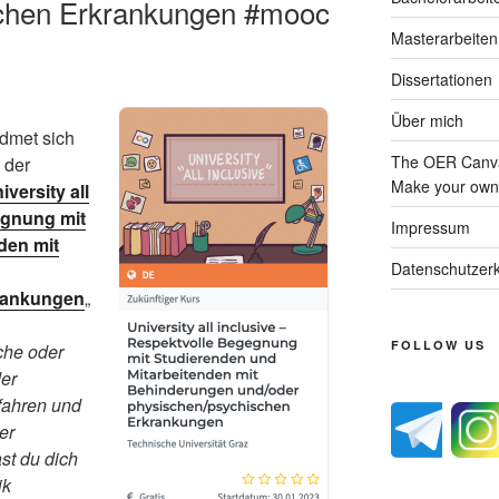
schen Erkrankungen #mooc
Masterarbeiten
Dissertationen
Über mich
dmet sich
The OER Canva
der
Make your own 
iversity all
egnung mit
Impressum
den mit
Datenschutzerk
rankungen
„
FOLLOW US
che oder
er
fahren und
er
st du dich
ik