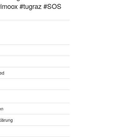
#imoox #tugraz #SOS
ed
en
lärung