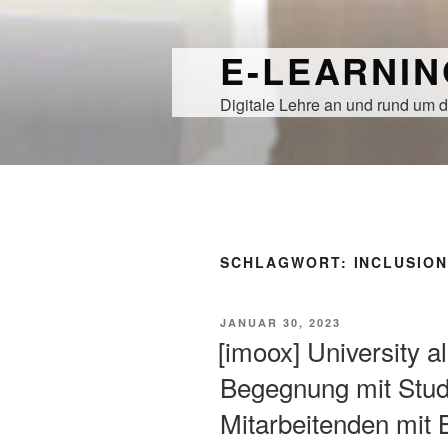
Zum
Inhalt
E-LEARNI
springen
Digitale Lehre an und rund um d
SCHLAGWORT:
INCLUSIO
VERÖFFENTLICHT
JANUAR 30, 2023
AM
[imoox] University a
Begegnung mit Stud
Mitarbeitenden mit