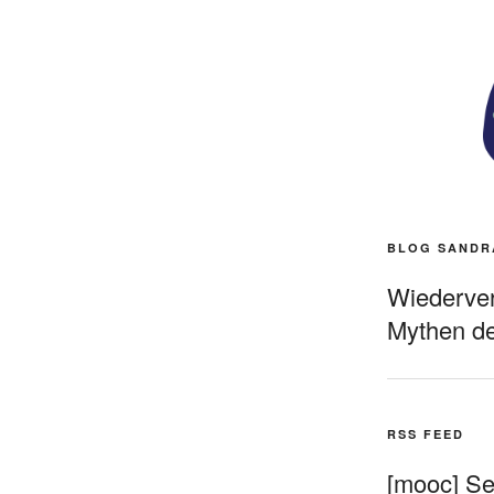
BLOG SANDR
Wiederverö
Mythen de
RSS FEED
[mooc] Sel