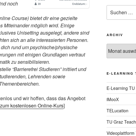
ind noch
Suche
nach:
ne Course) bietet dir eine gezielte
ves Miteinander möglich wird. Einige
nklusives Unisetting ausgelegt, andere sind
ARCHIV
ten sich an alle interessierten Personen.
, dich rund um psychische/physische
Archiv
ungen mit einigen Grundlagen vertraut
atik zu sensibilisieren.
lle “Barrierefrei Studieren” initiiert und
E-LEARNING 
Studierenden, Lehrenden sowie
n Themenbereichen.
E-Learning TU
tenlos und wir hoffen, dass das Angebot
iMooX
zum kostenlosen Online-Kurs
]
TELucation
TU Graz Teach
Videoplattform