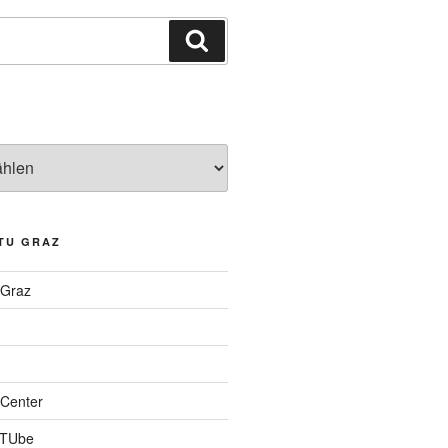
Suchen
TU GRAZ
 Graz
Center
 TUbe