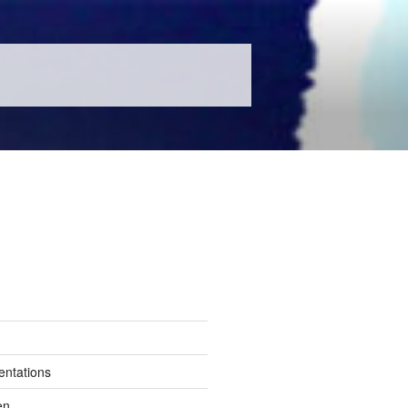
entations
en