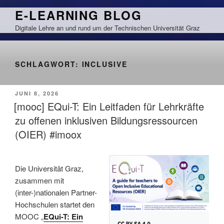
Zum
E-LEARNING BLOG
Inhalt
Digitale Lehre an und rund um der Technischen Universität Graz
springen
SCHLAGWORT:
INCLUSIVE
VERÖFFENTLICHT
JUNI 8, 2026
AM
[mooc] EQui-T: Ein Leitfaden für Lehrkräfte
zu offenen inklusiven Bildungsressourcen
(OIER) #imoox
Die Universität Graz,
zusammen mit
(inter-)nationalen Partner-
Hochschulen startet den
MOOC „
EQui-T: Ein