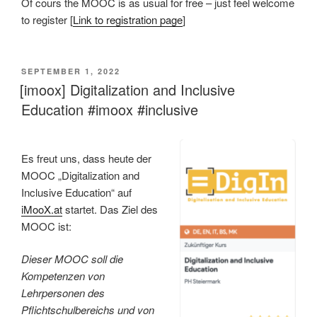
Of cours the MOOC is as usual for free – just feel welcome
to register [
Link to registration page
]
VERÖFFENTLICHT
SEPTEMBER 1, 2022
AM
[imoox] Digitalization and Inclusive
Education #imoox #inclusive
Es freut uns, dass heute der
MOOC „Digitalization and
Inclusive Education“ auf
iMooX.at
startet. Das Ziel des
MOOC ist:
Dieser MOOC soll die
Kompetenzen von
Lehrpersonen des
Pflichtschulbereichs und von