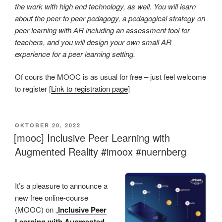
the work with high end technology, as well. You will learn
about the peer to peer pedagogy, a pedagogical strategy on
peer learning with AR including an assessment tool for
teachers, and you will design your own small AR
experience for a peer learning setting.
Of cours the MOOC is as usual for free – just feel welcome
to register [
Link to registration page
]
VERÖFFENTLICHT
OKTOBER 20, 2022
AM
[mooc] Inclusive Peer Learning with
Augmented Reality #imoox #nuernberg
It’s a pleasure to announce a
new free online-course
(MOOC) on „
Inclusive Peer
Learning with Augmented