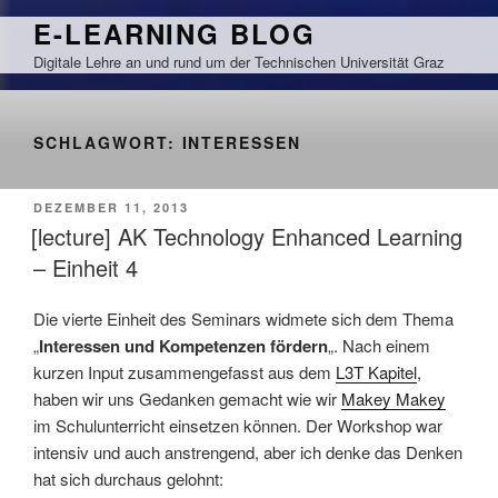
Zum
E-LEARNING BLOG
Inhalt
Digitale Lehre an und rund um der Technischen Universität Graz
springen
SCHLAGWORT:
INTERESSEN
VERÖFFENTLICHT
DEZEMBER 11, 2013
AM
[lecture] AK Technology Enhanced Learning
– Einheit 4
Die vierte Einheit des Seminars widmete sich dem Thema
„
Interessen und Kompetenzen fördern
„. Nach einem
kurzen Input zusammengefasst aus dem
L3T Kapitel
,
haben wir uns Gedanken gemacht wie wir
Makey Makey
im Schulunterricht einsetzen können. Der Workshop war
intensiv und auch anstrengend, aber ich denke das Denken
hat sich durchaus gelohnt: