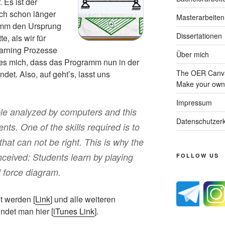
 Es ist der
ch schon länger
Masterarbeiten
amm den Ursprung
Dissertationen
e, als wir für
rning Prozesse
Über mich
 es mich, dass das Programm nun in der
The OER Canva
det. Also, auf geht’s, lasst uns
Make your own 
Impressum
ble analyzed by computers and this
Datenschutzerk
nts. One of the skills required is to
that can not be right. This is why the
nceived: Students learn by playing
FOLLOW US
l force diagram.
t werden [
Link
] und alle weiteren
ndet man hier [
iTunes Link
].