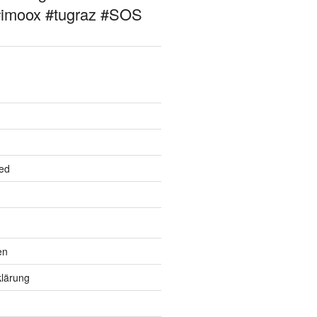
#imoox #tugraz #SOS
ed
en
lärung