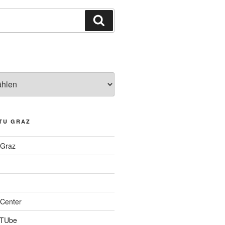
Suchen
TU GRAZ
 Graz
Center
 TUbe