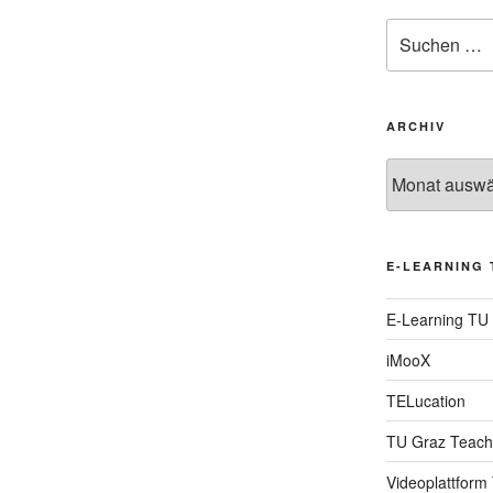
Suche
nach:
ARCHIV
Archiv
E-LEARNING 
E-Learning TU
iMooX
TELucation
TU Graz Teach
Videoplattform