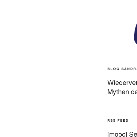
BLOG SANDR
Wiederverö
Mythen de
RSS FEED
[mooc] Sel