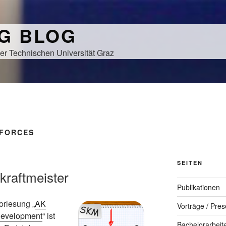
NG BLOG
er Technischen Universität Graz
 FORCES
SEITEN
kraftmeister
Publikationen
orlesung „
AK
Vorträge / Pres
Development
“ ist
Bachelorarbeit