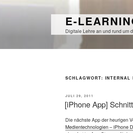
Zum
Inhalt
E-LEARNI
springen
Digitale Lehre an und rund um d
SCHLAGWORT:
INTERNAL
VERÖFFENTLICHT
JULI 29, 2011
AM
[iPhone App] Schnitt
Die nächste App der heurigen V
Medientechnologien – iPhone 