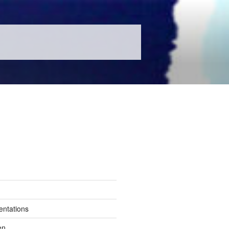
entations
en