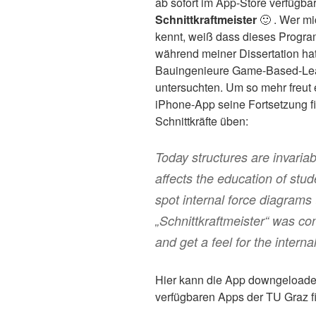
ab sofort im App-Store verfügbar.
Schnittkraftmeister
🙂 . Wer mi
kennt, weiß dass dieses Progr
während meiner Dissertation hatt
Bauingenieure Game-Based-Lea
untersuchten. Um so mehr freut
iPhone-App seine Fortsetzung fin
Schnittkräfte üben:
Today structures are invaria
affects the education of stude
spot internal force diagrams 
„Schnittkraftmeister“ was co
and get a feel for the interna
Hier kann die App downgeloade
verfügbaren Apps der TU Graz fi