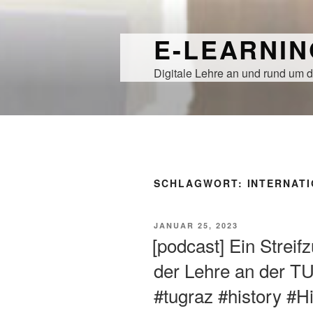
Zum
Inhalt
E-LEARNI
springen
Digitale Lehre an und rund um d
SCHLAGWORT:
INTERNAT
VERÖFFENTLICHT
JANUAR 25, 2023
AM
[podcast] Ein Streif
der Lehre an der TU
#tugraz #history #H