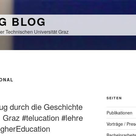
NG BLOG
er Technischen Universität Graz
IONAL
SEITEN
zug durch die Geschichte
Publikationen
 Graz #telucation #lehre
Vorträge / Pres
igherEducation
Bachelorarbeit