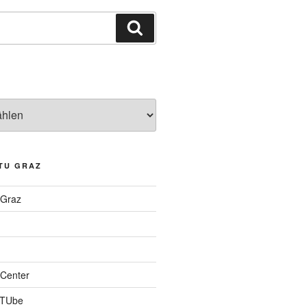
Suchen
TU GRAZ
 Graz
Center
 TUbe