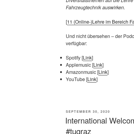
Diversitätsthemen auf die Lehre 
Fahrzeugtechnik auswirken.
[
11
(Online-)Lehre im Bereich F
Und nicht übersehen – der Podca
verfügbar:
Spotify [
Link
]
Applemusic [
Link
]
Amazonmusic [
Link
]
YouTube [
Link
]
VERÖFFENTLICHT
SEPTEMBER 30, 2020
AM
International Welc
#tugraz