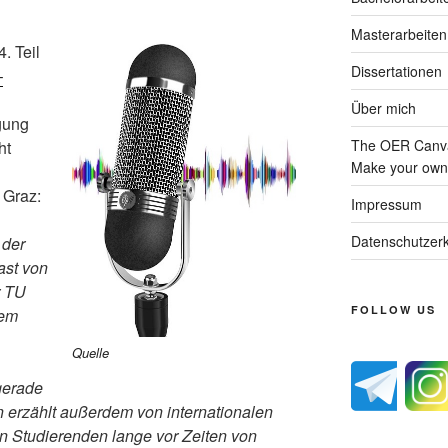
Masterarbeiten
. Teil
Dissertationen
–
Über mich
gung
The OER Canva
ht
Make your own 
 Graz:
Impressum
Datenschutzerk
 der
ast von
r TU
FOLLOW US
rem
Quelle
gerade
n erzählt außerdem von internationalen
n Studierenden lange vor Zeiten von