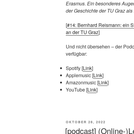
Erasmus. Ein besonderes Augenm
der Geschichte der TU Graz als
[
#14: Bernhard Reismann: ein St
an der TU Graz
]
Und nicht übersehen – der Podca
verfügbar:
Spotify [
Link
]
Applemusic [
Link
]
Amazonmusic [
Link
]
YouTube [
Link
]
VERÖFFENTLICHT
OKTOBER 28, 2022
AM
[podcast] (Online-)