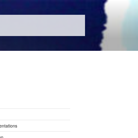
entations
en