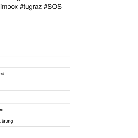
#imoox #tugraz #SOS
ed
en
lärung