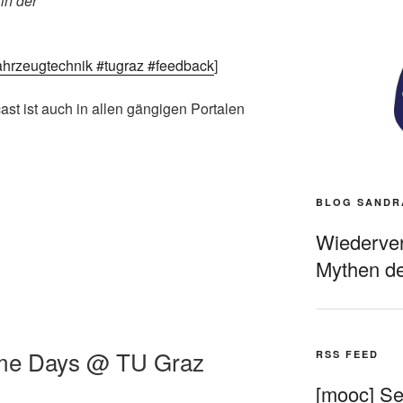
in der
ahrzeugtechnik #tugraz #feedback
]
st ist auch in allen gängigen Portalen
BLOG SANDR
Wiederverö
Mythen de
ome Days @ TU Graz
RSS FEED
[mooc] Sel