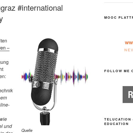
graz #international
y
MOOC PLATT
lten
ren –
gung
ht
FOLLOW ME 
en:
technik
esem
line-
 wie
TELUCATION 
EDUCATION
el und
Quelle