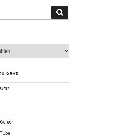
Suchen
TU GRAZ
 Graz
Center
 TUbe