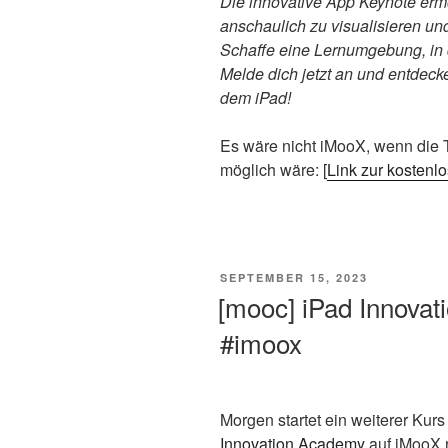
Die innovative App Keynote erm
anschaulich zu visualisieren und
Schaffe eine Lernumgebung, in 
Melde dich jetzt an und entdeck
dem iPad!
Es wäre nicht iMooX, wenn die T
möglich wäre: [
Link zur kosten
VERÖFFENTLICHT
SEPTEMBER 15, 2023
AM
[mooc] iPad Innovat
#imoox
Morgen startet ein weiterer Kurs
Innovation Academy
auf iMooX 