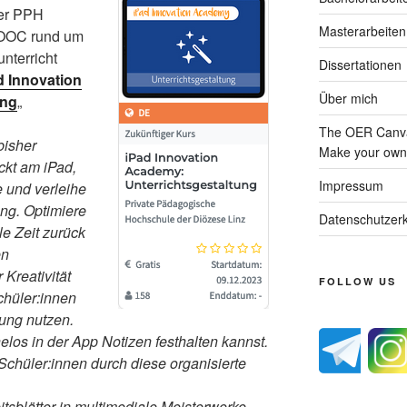
der PPH
Masterarbeiten
MOOC rund um
nterricht
Dissertationen
d Innovation
Über mich
ung
„
The OER Canva
bisher
Make your own 
kt am iPad,
Impressum
e und verleihe
ng. Optimiere
Datenschutzerk
le Zeit zurück
en
Kreativität
FOLLOW US
chüler:innen
lung nutzen.
elos in der App Notizen festhalten kannst.
 Schüler:innen durch diese organisierte
sblätter in multimediale Meisterwerke