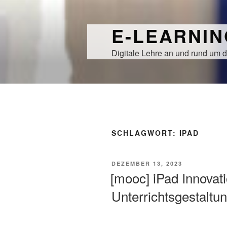
Zum
Inhalt
E-LEARNI
springen
Digitale Lehre an und rund um d
SCHLAGWORT:
IPAD
VERÖFFENTLICHT
DEZEMBER 13, 2023
AM
[mooc] iPad Innovat
Unterrichtsgestaltu