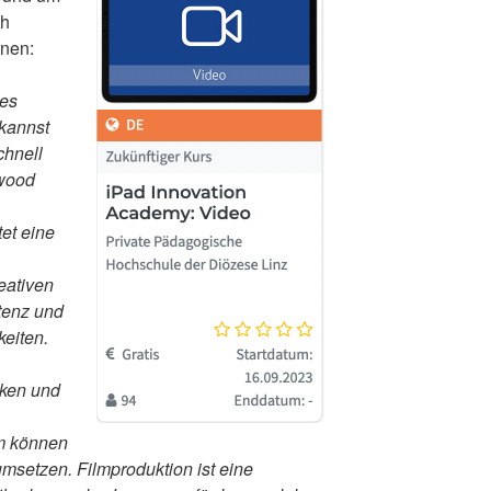
ch
nnen:
nes
kannst
chnell
ywood
tet eine
eativen
tenz und
keiten.
nken und
em können
umsetzen. Filmproduktion ist eine