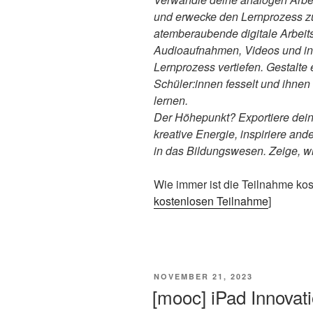
und erwecke den Lernprozess z
atemberaubende digitale Arbeits
Audioaufnahmen, Videos und int
Lernprozess vertiefen. Gestalte
Schüler:innen fesselt und ihnen 
lernen.
Der Höhepunkt? Exportiere dein
kreative Energie, inspiriere an
in das Bildungswesen. Zeige, 
Wie immer ist die Teilnahme kost
kostenlosen Teilnahme
]
VERÖFFENTLICHT
NOVEMBER 21, 2023
AM
[mooc] iPad Innovat