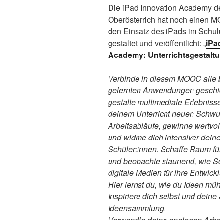
Die iPad Innovation Academy 
Oberösterrich hat noch einen 
den Einsatz des iPads im Schulu
gestaltet und veröffentlicht: „
iPa
Academy: Unterrichtsgestalt
Verbinde in diesem MOOC alle 
gelernten Anwendungen geschic
gestalte multimediale Erlebniss
deinem Unterricht neuen Schwu
Arbeitsabläufe, gewinne wertvol
und widme dich intensiver dein
Schüler:innen. Schaffe Raum für 
und beobachte staunend, wie S
digitale Medien für ihre Entwick
Hier lernst du, wie du Ideen müh
Inspiriere dich selbst und deine
Ideensammlung.
Verwandle deine analogen Arbeit