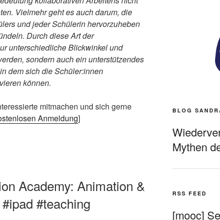
Bedeutung kollaborativen Arbeitens nicht
ten. Vielmehr geht es auch darum, die
ülers und jeder Schülerin hervorzuheben
ndeln. Durch diese Art der
r unterschiedliche Blickwinkel und
 werden, sondern auch ein unterstützendes
in dem sich die Schüler:innen
ivieren können.
Interessierte mitmachen und sich gerne
BLOG SANDR
kostenlosen Anmeldung
]
Wiederverö
Mythen de
tion Academy: Animation &
RSS FEED
 #ipad #teaching
[mooc] Sel