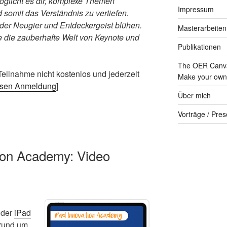
öglicht es dir, komplexe Themen
Impressum
 somit das Verständnis zu vertiefen.
der Neugier und Entdeckergeist blühen.
Masterarbeiten
e die zauberhafte Welt von Keynote und
Publikationen
The OER Canva
eilnahme nicht kostenlos und jederzeit
Make your own 
losen Anmeldung
]
Über mich
Vorträge / Pres
ion Academy: Video
 der
iPad
rund um