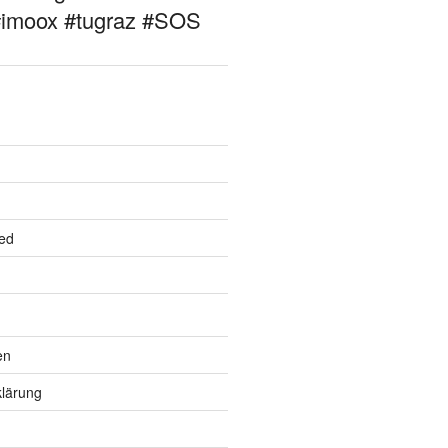
#imoox #tugraz #SOS
ed
en
lärung