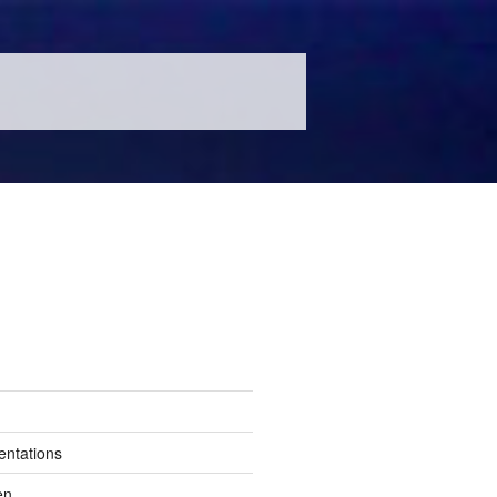
entations
en