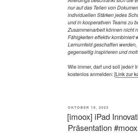
Allerdings beschränkt sich die 
nur auf das Teilen von Dokumen
individuellen Stärken jedes Sch
und in kooperativen Teams zu bü
Zusammenarbeit können nicht nu
Fähigkeiten effektiv kombiniert
Lernumfeld geschaffen werden, 
gegenseitig inspirieren und mot
Wie immer, darf und soll jede/r 
kostenlos anmelden: [
Link zur 
VERÖFFENTLICHT
OKTOBER 19, 2023
AM
[imoox] iPad Innova
Präsentation #moox