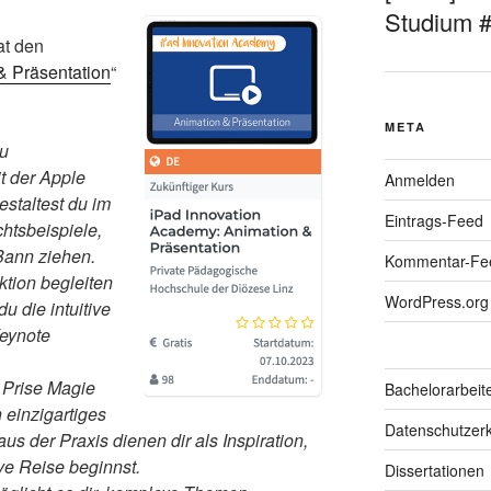
Studium 
at den
& Präsentation
“
META
zu
t der Apple
Anmelden
staltest du im
Eintrags-Feed
htsbeispiele,
Bann ziehen.
Kommentar-Fe
ktion begleiten
WordPress.org
du die intuitive
eynote
e Prise Magie
Bachelorarbeit
 einzigartiges
Datenschutzerk
aus der Praxis dienen dir als Inspiration,
ve Reise beginnst.
Dissertationen