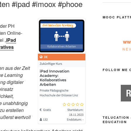
iten #ipad #imoox #phooe
MOOC PLATT
der PH
ten Online-
l „
iPad
atives
n aus der Zeit
FOLLOW ME 
e Learning
ng digitaler
insatz
chkeit,
e unabhängig
u erstellen
äußerst wertvoll
TELUCATION 
EDUCATION