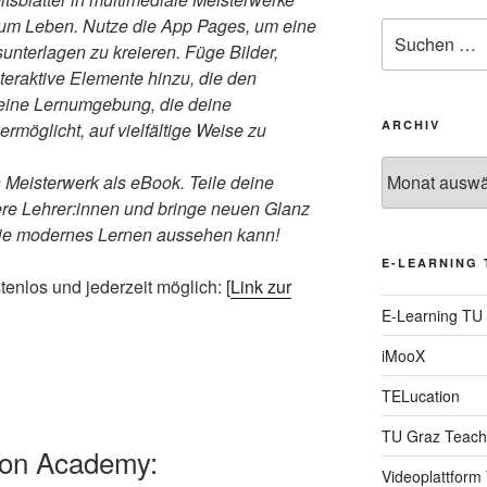
um Leben. Nutze die App Pages, um eine
Suche
unterlagen zu kreieren. Füge Bilder,
nach:
eraktive Elemente hinzu, die den
 eine Lernumgebung, die deine
ARCHIV
ermöglicht, auf vielfältige Weise zu
Archiv
 Meisterwerk als eBook. Teile deine
dere Lehrer:innen und bringe neuen Glanz
wie modernes Lernen aussehen kann!
E-LEARNING 
enlos und jederzeit möglich: [
Link zur
E-Learning TU
iMooX
TELucation
TU Graz Teach
ion Academy:
Videoplattform