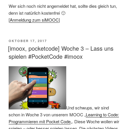
Wer sich noch nicht angemeldet hat, sollte dies gleich tun,
denn ist natürlich kostenfrei 🙂
[
Anmeldung zum siMOOC
]
VERÖFFENTLICHT
OKTOBER 17, 2017
AM
[imoox, pocketcode] Woche 3 – Lass uns
spielen #PocketCode #imoox
Und schwups, wir sind
schon in Woche 3 von unserem MOOC „
Learning to Code:
Programmieren mit Pocket Code
„. Diese Woche wollen wir
spielen – oder besser spielen lassen. Die nächsten Videos