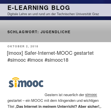
Zum
E-LEARNING BLOG
Inhalt
Digitale Lehre an und rund um der Technischen Universität Graz
springen
SCHLAGWORT:
JUGENDLICHE
VERÖFFENTLICHT
OKTOBER 2, 2018
AM
[imoox] Safer-Internet-MOOC gestartet
#simooc #imoox #simooc18
Gestern ist neuerlich der
simooc
gestartet – ein MOOC mit dem klingenden und wichtigen
Titel „
Das Internet in meinem Unterricht? Aber sicher!
„.