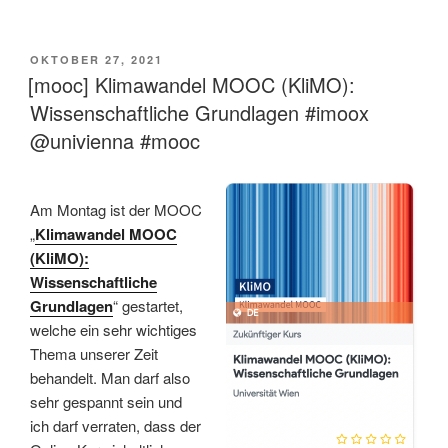
VERÖFFENTLICHT
OKTOBER 27, 2021
AM
[mooc] Klimawandel MOOC (KliMO):
Wissenschaftliche Grundlagen #imoox
@univienna #mooc
Am Montag ist der MOOC
„
Klimawandel MOOC
(KliMO):
Wissenschaftliche
Grundlagen
“ gestartet,
welche ein sehr wichtiges
Thema unserer Zeit
behandelt. Man darf also
sehr gespannt sein und
ich darf verraten, dass der