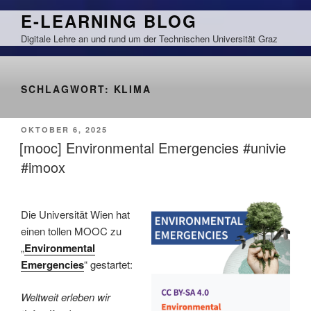
Zum
E-LEARNING BLOG
Inhalt
Digitale Lehre an und rund um der Technischen Universität Graz
springen
SCHLAGWORT:
KLIMA
VERÖFFENTLICHT
OKTOBER 6, 2025
AM
[mooc] Environmental Emergencies #univie
#imoox
Die Universität Wien hat
einen tollen MOOC zu
„
Environmental
Emergencies
“ gestartet:
Weltweit erleben wir