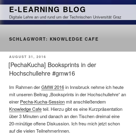
Zum
E-LEARNING BLOG
Inhalt
Digitale Lehre an und rund um der Technischen Universität Graz
springen
SCHLAGWORT:
KNOWLEDGE CAFE
VERÖFFENTLICHT
AUGUST 31, 2016
AM
[PechaKucha] Booksprints in der
Hochschullehre #gmw16
Im Rahmen der
GMW 2016
in Innsbruck nehme ich heute
mit unseren Beitrag „Booksprints in der Hochschullehre“ an
einer
Pecha-Kucha-Session
mit anschließendem
Knowledge Cafe
teil. Hierzu gibt es eine Kurzpräsentation
über 3 Minuten und danach an den Tischen dreimal eine
20-minütige offene Diskussion. Ich freu mich jetzt schon
auf die vielen TeilnehmerInnen.