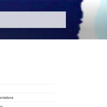
entations
en