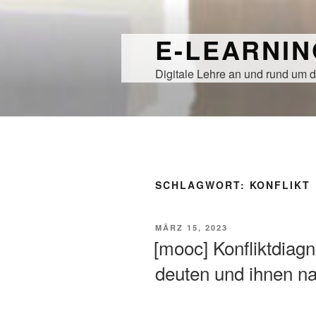
Zum
Inhalt
E-LEARNI
springen
Digitale Lehre an und rund um d
SCHLAGWORT:
KONFLIKT
VERÖFFENTLICHT
MÄRZ 15, 2023
AM
[mooc] Konfliktdiagn
deuten und ihnen n