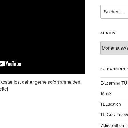
Suche
nach:
ARCHIV
Archiv
E-LEARNING 
 kostenlos, daher gerne sofort anmelden:
E-Learning TU
eite
]
iMooX
TELucation
TU Graz Teach
Videoplattform