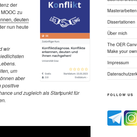
tenz der
Masterarbeiten
en MOOC zu
kennen, deuten
Dissertationen
, der nun heute
Über mich
The OER Canva
d wir
Make your own 
iedlichsten
Impressum
Lebens.
iten, um
Datenschutzerk
 können aber
 positive
ance und zugleich als Startpunkt für
FOLLOW US
en.