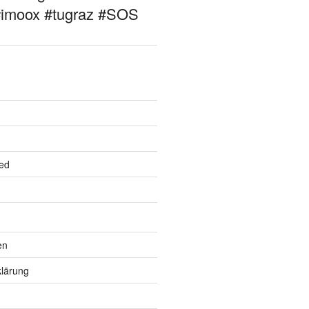
#imoox #tugraz #SOS
ed
en
lärung