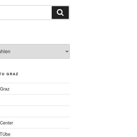
Suchen
TU GRAZ
 Graz
Center
 TUbe