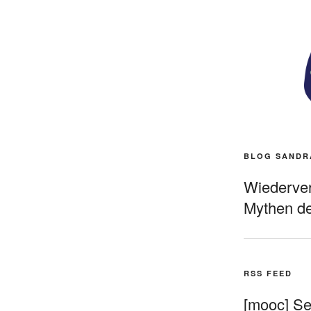
BLOG SANDR
Wiederverö
Mythen de
RSS FEED
[mooc] Sel