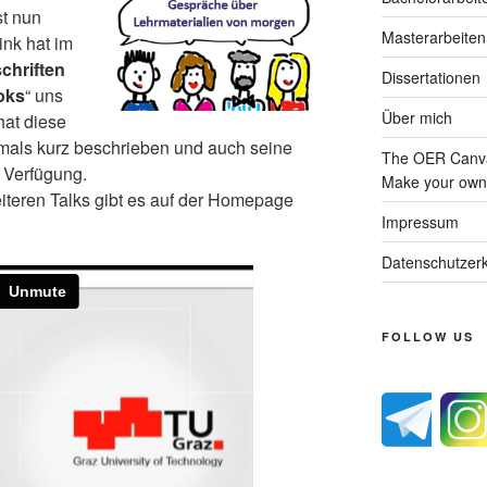
st nun
Masterarbeiten
ink hat im
schriften
Dissertationen
oks
“ uns
Über mich
hat diese
als kurz beschrieben und auch seine
The OER Canva
 Verfügung.
Make your own 
iteren Talks gibt es auf der Homepage
Impressum
Datenschutzerk
FOLLOW US