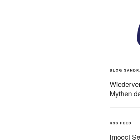
BLOG SANDR
Wiederverö
Mythen de
RSS FEED
[mooc] Sel