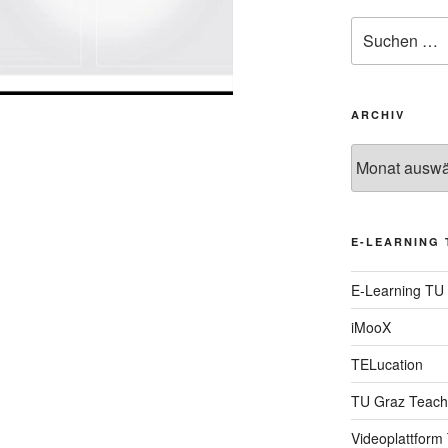
Suche
nach:
ARCHIV
Archiv
E-LEARNING 
E-Learning TU
iMooX
TELucation
TU Graz Teach
Videoplattform