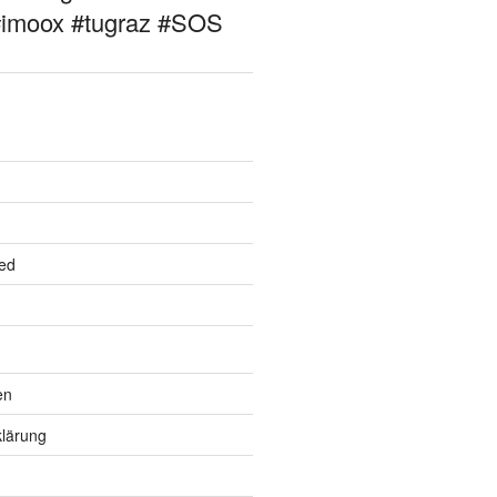
#imoox #tugraz #SOS
ed
en
lärung