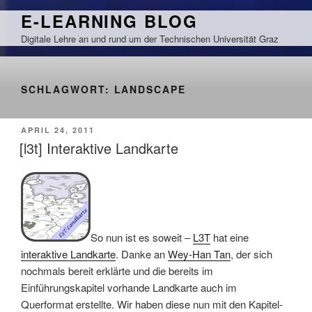
Zum
E-LEARNING BLOG
Inhalt
Digitale Lehre an und rund um der Technischen Universität Graz
springen
SCHLAGWORT:
LANDSCAPE
VERÖFFENTLICHT
APRIL 24, 2011
AM
[l3t] Interaktive Landkarte
So nun ist es soweit –
L3T
hat eine
interaktive Landkarte
. Danke an
Wey-Han Tan
, der sich
nochmals bereit erklärte und die bereits im
Einführungskapitel vorhande Landkarte auch im
Querformat erstellte. Wir haben diese nun mit den Kapitel-