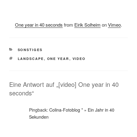
One year in 40 seconds
from
Eirik Solheim
on
Vimeo
.
KATEGORIEN
SONSTIGES
SCHLAGWÖRTER
LANDSCAPE
,
ONE YEAR
,
VIDEO
Eine Antwort auf „[video] One year in 40
seconds“
Pingback:
Colina-Fotoblog * » Ein Jahr in 40
Sekunden