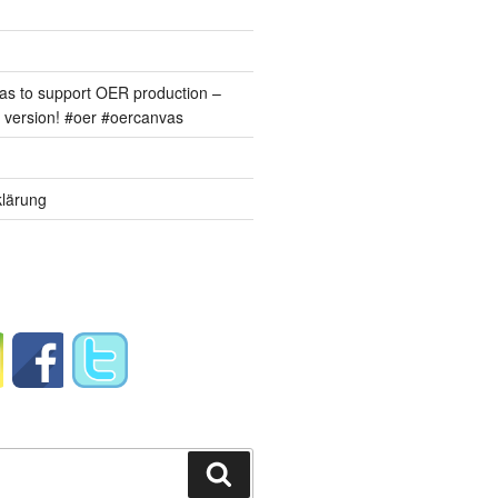
s to support OER production –
version! #oer #oercanvas
lärung
Suchen