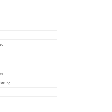
ed
en
lärung