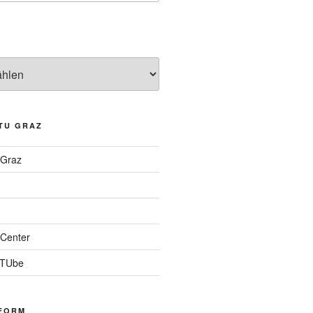
TU GRAZ
 Graz
Center
 TUbe
FORM