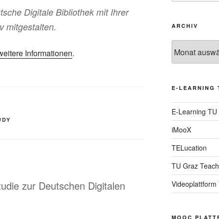
sche Digitale Bibliothek mit Ihrer
v mitgestalten.
ARCHIV
Archiv
weitere Informationen
.
E-LEARNING 
E-Learning TU
UDY
iMooX
TELucation
TU Graz Teach
tudie zur Deutschen Digitalen
Videoplattform
MOOC PLATT