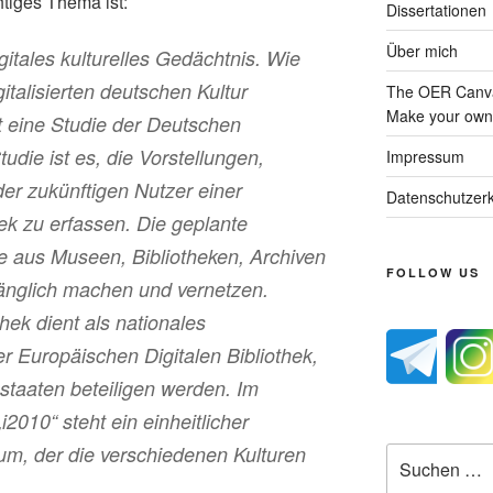
htiges Thema ist:
Dissertationen
Über mich
itales kulturelles Gedächtnis. Wie
italisierten deutschen Kultur
The OER Canva
Make your own 
 eine Studie der Deutschen
tudie ist es, die Vorstellungen,
Impressum
r zukünftigen Nutzer einer
Datenschutzerk
ek zu erfassen. Die geplante
de aus Museen, Bibliotheken, Archiven
FOLLOW US
änglich machen und vernetzen.
hek dient als nationales
r Europäischen Digitalen Bibliothek,
sstaaten beteiligen werden. Im
„i2010“ steht ein einheitlicher
um, der die verschiedenen Kulturen
Suche
nach: