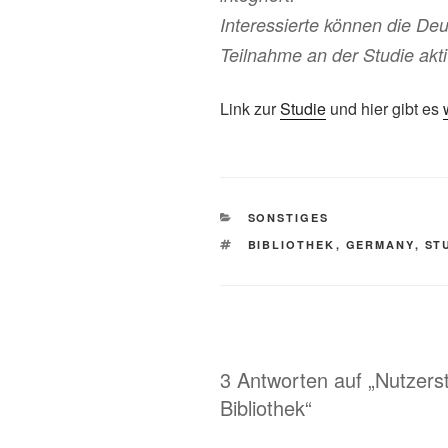
Interessierte können die Deut
Teilnahme an der Studie akti
Link zur
Studie
und hier gibt es
KATEGORIEN
SONSTIGES
SCHLAGWÖRTER
BIBLIOTHEK
,
GERMANY
,
ST
3 Antworten auf „Nutzers
Bibliothek“