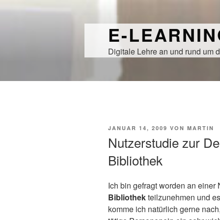
Zum
Inhalt
E-LEARNI
springen
Digitale Lehre an und rund um d
VERÖFFENTLICHT
JANUAR 14, 2009
VON
MARTIN
AM
Nutzerstudie zur De
Bibliothek
Ich bin gefragt worden an einer
Bibliothek
teilzunehmen und es
komme ich natürlich gerne nach,