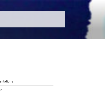
entations
en