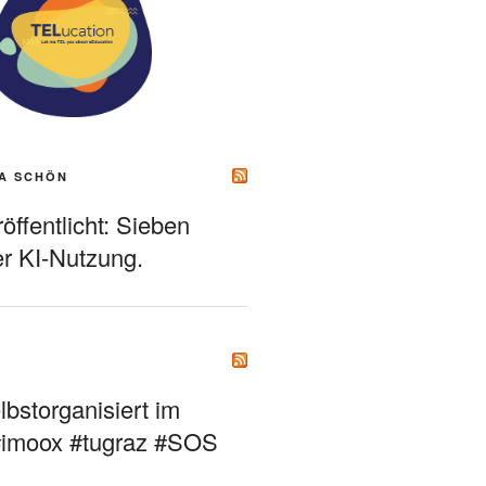
A SCHÖN
ffentlicht: Sieben
r KI-Nutzung.
bstorganisiert im
#imoox #tugraz #SOS