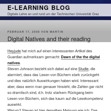
Zum
E-LEARNING BLOG
Inhalt
Digitale Lehre an und rund um der Technischen Universität Graz
springen
VERÖFFENTLICHT
FEBRUAR 17, 2008
VON
MARTIN
AM
Digital Natives and their reading
Heyjude
hat mich auf einen interessanten Artikel des
Guardian aufmerksam gemacht:
Dawn of the the digital
natives
.
Steven Johnson bezieht sich dabei auf eine
Studie
, die
alarmiert, dass das Lesen von Büchern stark zurückgeht
und dies natürlich Auswirkungen haben wird. Interessant
aber, dass wenn man genauer hinsieht, die Zahlen gar nicht
so dramtisch sind, d.h. trotz starkem Rückgang beim
Lesen von Büchern, sich das kaum auf die Lesekompetenz
auswirkt.
Warum? Steven ist hier derselben Meinung wie ich: Das