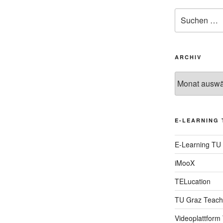
Suche
nach:
ARCHIV
Archiv
E-LEARNING 
E-Learning TU
iMooX
TELucation
TU Graz Teach
Videoplattform