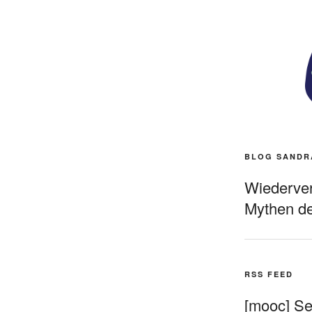
BLOG SANDR
Wiederverö
Mythen de
RSS FEED
[mooc] Sel