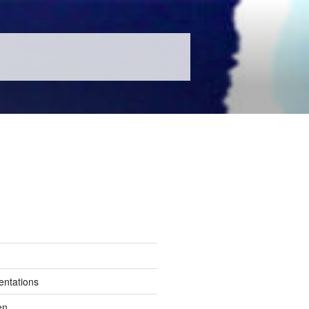
entations
en