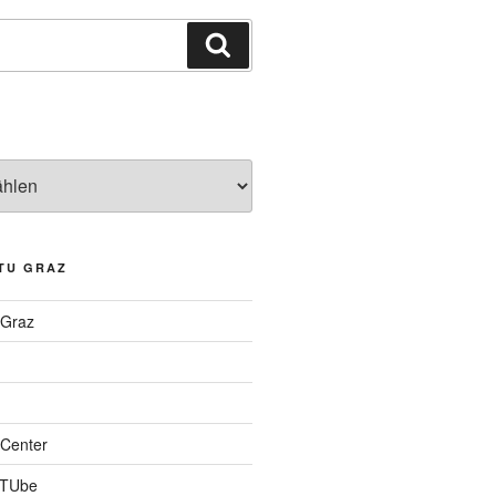
Suchen
TU GRAZ
 Graz
Center
 TUbe