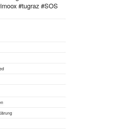
#imoox #tugraz #SOS
ed
en
lärung