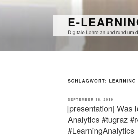
Zum
Inhalt
E-LEARNI
springen
Digitale Lehre an und rund um d
SCHLAGWORT:
LEARNING 
VERÖFFENTLICHT
SEPTEMBER 18, 2019
AM
[presentation] Was 
Analytics #tugraz #
#LearningAnalytics