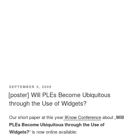
VERÖFFENTLICHT
SEPTEMBER 3, 2009
AM
[poster] Will PLEs Become Ubiquitous
through the Use of Widgets?
Our short paper at this year
iKnow Conference
about „
Will
PLEs Become Ubiquitous through the Use of
Widgets?
“ is now online available: