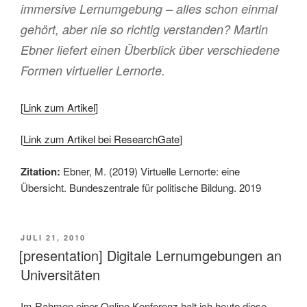
immersive Lernumgebung – alles schon einmal
gehört, aber nie so richtig verstanden? Martin
Ebner liefert einen Überblick über verschiedene
Formen virtueller Lernorte.
[
Link zum Artikel
]
[
Link zum Artikel bei ResearchGate
]
Zitation:
Ebner, M. (2019) Virtuelle Lernorte: eine
Übersicht. Bundeszentrale für politische Bildung. 2019
VERÖFFENTLICHT
JULI 21, 2010
AM
[presentation] Digitale Lernumgebungen an
Universitäten
Im Rahmen einer Online Konferenz halt ich heute diese