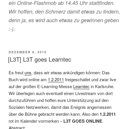
ein Online-Flashmob ab 14.45 Uhr stattfinden.
Wir hoffen, den Schmerz damit etwas zu lindern,
denn ja, es wird auch etwas zu gewinnen geben
:-).
VERÖFFENTLICHT
DEZEMBER 8, 2010
AM
[L3T] L3T goes Learntec
Es freut
uns
, dass wir etwas ankündigen können: Das
Buch wird online am
1.2.2011
freigeschaltet und zwar live
auf der großen E-Learning-Messe
Learntec
in Karlsruhe.
Wir überlegen auch eventuell einen Livestream von dort
durchzuführen und hoffen eure Unterstützung auf den
Sozialen Netzwerken, damit das Ereignis angemessen
über die Bühne gebracht werden kann. Also den
1.2.2011
rot im Kalender vormerken –
L3T GOES ONLINE
.
Abstract
: