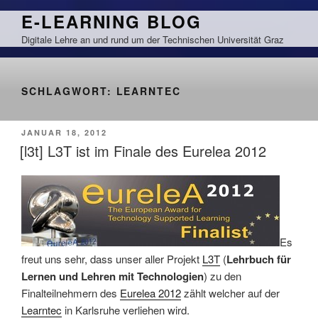
Zum
E-LEARNING BLOG
Inhalt
Digitale Lehre an und rund um der Technischen Universität Graz
springen
SCHLAGWORT:
LEARNTEC
VERÖFFENTLICHT
JANUAR 18, 2012
AM
[l3t] L3T ist im Finale des Eurelea 2012
Es
freut uns sehr, dass unser aller Projekt
L3T
(
Lehrbuch für
Lernen und Lehren mit Technologien
) zu den
Finalteilnehmern des
Eurelea 2012
zählt welcher auf der
Learntec
in Karlsruhe verliehen wird.