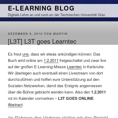
Zum
E-LEARNING BLOG
Inhalt
Digitale Lehre an und rund um der Technischen Universität Graz
springen
VERÖFFENTLICHT
DEZEMBER 8, 2010
VON
MARTIN
AM
[L3T] L3T goes Learntec
Es freut
uns
, dass wir etwas ankündigen können: Das
Buch wird online am
1.2.2011
freigeschaltet und zwar live
auf der großen E-Learning-Messe
Learntec
in Karlsruhe.
Wir überlegen auch eventuell einen Livestream von dort
durchzuführen und hoffen eure Unterstützung auf den
Sozialen Netzwerken, damit das Ereignis angemessen
über die Bühne gebracht werden kann. Also den
1.2.2011
rot im Kalender vormerken –
L3T GOES ONLINE
.
Abstract
:
Im Rahmen des Vortrags stellen wir das Projekt