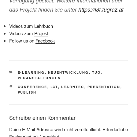
Verfügung gestellt. Weitere Informationen über
das Projekt finden Sie unter
https://l3t.tugraz.at
Videos zum
Lehrbuch
Videos zum
Projekt
Follow us on
Facebook
KATEGORIEN
E-LEARNING
,
NEUENTWICKLUNG
,
TUG
,
VERANSTALTUNGEN
SCHLAGWÖRTER
CONFERENCE
,
L3T
,
LEARNTEC
,
PRESENTATION
,
PUBLISH
Schreibe einen Kommentar
Deine E-Mail-Adresse wird nicht veröffentlicht.
Erforderliche
Felder sind mit
*
markiert