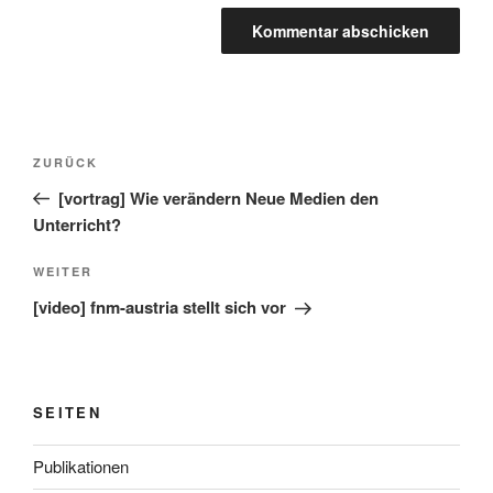
Beitragsnavigation
Vorheriger
ZURÜCK
Beitrag
[vortrag] Wie verändern Neue Medien den
Unterricht?
Nächster
WEITER
Beitrag
[video] fnm-austria stellt sich vor
SEITEN
Publikationen