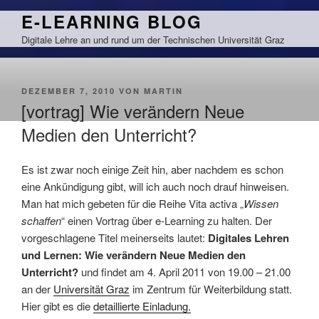
Zum
E-LEARNING BLOG
Inhalt
Digitale Lehre an und rund um der Technischen Universität Graz
springen
VERÖFFENTLICHT
DEZEMBER 7, 2010
VON
MARTIN
AM
[vortrag] Wie verändern Neue
Medien den Unterricht?
Es ist zwar noch einige Zeit hin, aber nachdem es schon
eine Ankündigung gibt, will ich auch noch drauf hinweisen.
Man hat mich gebeten für die Reihe Vita activa „
Wissen
schaffen
“ einen Vortrag über e-Learning zu halten. Der
vorgeschlagene Titel meinerseits lautet:
Digitales Lehren
und Lernen: Wie verändern Neue Medien den
Unterricht?
und findet am 4. April 2011 von 19.00 – 21.00
an der
Universität Graz
im Zentrum für Weiterbildung statt.
Hier gibt es die
detaillierte Einladung.