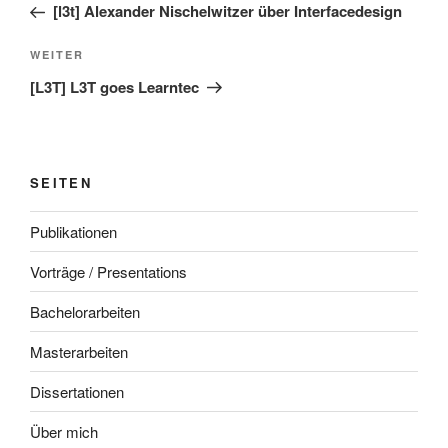
Beitrag
[l3t] Alexander Nischelwitzer über Interfacedesign
Nächster
WEITER
Beitrag
[L3T] L3T goes Learntec
SEITEN
Publikationen
Vorträge / Presentations
Bachelorarbeiten
Masterarbeiten
Dissertationen
Über mich