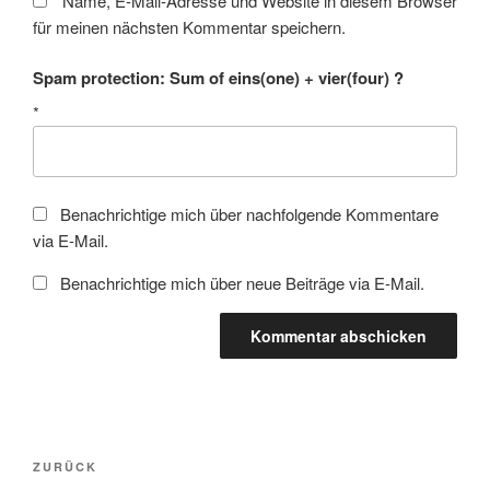
Name, E-Mail-Adresse und Website in diesem Browser
für meinen nächsten Kommentar speichern.
Spam protection: Sum of eins(one) + vier(four) ?
*
Benachrichtige mich über nachfolgende Kommentare
via E-Mail.
Benachrichtige mich über neue Beiträge via E-Mail.
Beitragsnavigation
Vorheriger
ZURÜCK