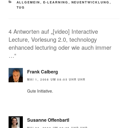
KATEGORIEN
ALLGEMEIN
,
E-LEARNING
,
NEUENTWICKLUNG
,
TUG
4 Antworten auf „[video] Interactive
Lecture, Vorlesung 2.0, technology
enhanced lecturing oder wie auch immer
…“
Frank Calberg
MAI 1, 2008 UM 08:05 UHR UHR
Gute Initiative.
Susanne Offenbartl
MAI 23, 2008 UM 09:05 UHR UHR