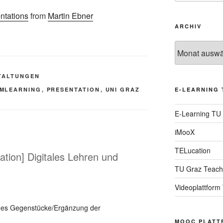
ntations
from
Martin Ebner
ARCHIV
Archiv
TALTUNGEN
MLEARNING
,
PRESENTATION
,
UNI GRAZ
E-LEARNING 
E-Learning TU
iMooX
TELucation
ation] Digitales Lehren und
TU Graz Teach
Videoplattform
iches Gegenstücke/Ergänzung der
MOOC PLATT