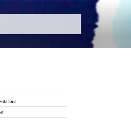
entations
en