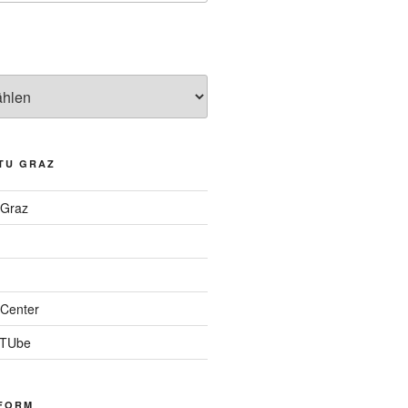
TU GRAZ
 Graz
Center
 TUbe
FORM