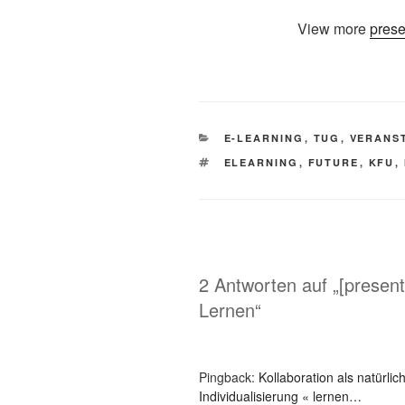
View more
prese
KATEGORIEN
E-LEARNING
,
TUG
,
VERANS
SCHLAGWÖRTER
ELEARNING
,
FUTURE
,
KFU
,
2 Antworten auf „[present
Lernen“
Pingback:
Kollaboration als natürl
Individualisierung « lernen…