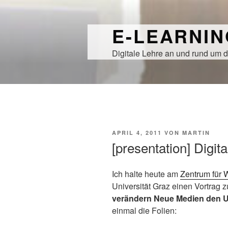
Zum
Inhalt
E-LEARNI
springen
Digitale Lehre an und rund um d
VERÖFFENTLICHT
APRIL 4, 2011
VON
MARTIN
AM
[presentation] Digi
Ich halte heute am
Zentrum für 
Universität Graz einen Vortrag z
verändern Neue Medien den U
einmal die Folien: