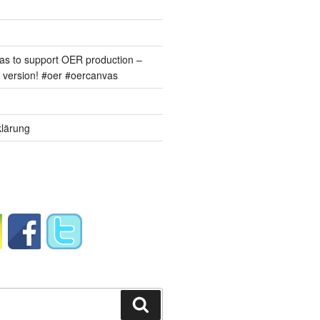
s to support OER production –
version! #oer #oercanvas
lärung
Suchen