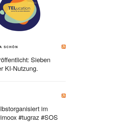
A SCHÖN
ffentlicht: Sieben
r KI-Nutzung.
bstorganisiert im
#imoox #tugraz #SOS