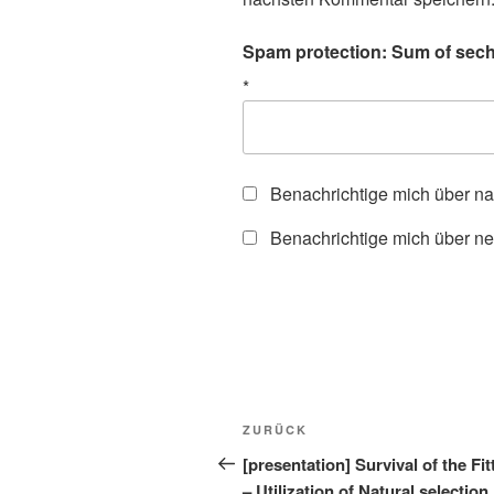
Spam protection: Sum of sechs
*
Benachrichtige mich über n
Benachrichtige mich über ne
Beitragsnavigation
Vorheriger
ZURÜCK
Beitrag
[presentation] Survival of the Fit
– Utilization of Natural selection