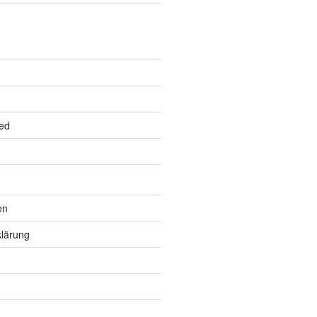
ed
en
lärung