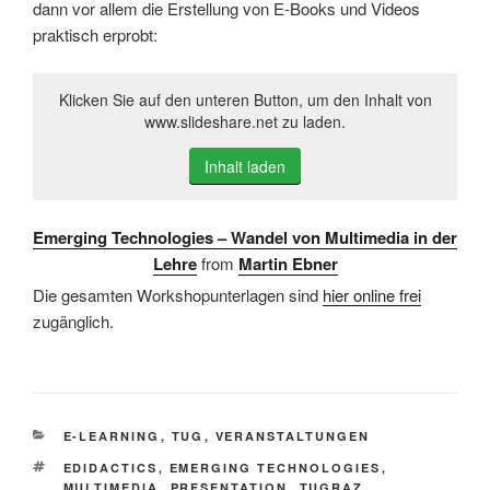
dann vor allem die Erstellung von E-Books und Videos
praktisch erprobt:
Klicken Sie auf den unteren Button, um den Inhalt von
www.slideshare.net zu laden.
Inhalt laden
Emerging Technologies – Wandel von Multimedia in der
Lehre
from
Martin Ebner
Die gesamten Workshopunterlagen sind
hier online frei
zugänglich.
KATEGORIEN
E-LEARNING
,
TUG
,
VERANSTALTUNGEN
SCHLAGWÖRTER
EDIDACTICS
,
EMERGING TECHNOLOGIES
,
MULTIMEDIA
,
PRESENTATION
,
TUGRAZ