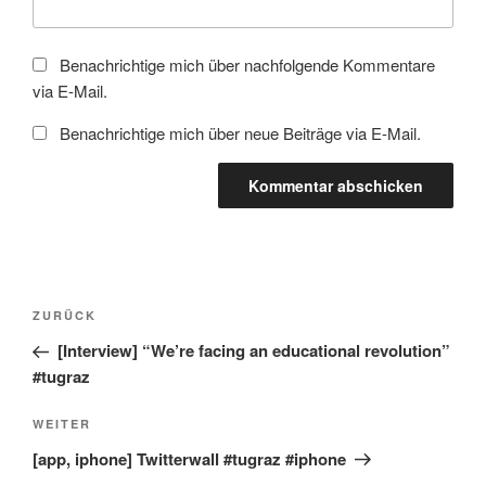
Benachrichtige mich über nachfolgende Kommentare
via E-Mail.
Benachrichtige mich über neue Beiträge via E-Mail.
Beitragsnavigation
Vorheriger
ZURÜCK
Beitrag
[Interview] “We’re facing an educational revolution”
#tugraz
Nächster
WEITER
Beitrag
[app, iphone] Twitterwall #tugraz #iphone