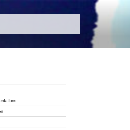
entations
en