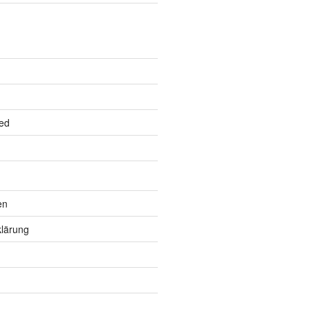
ed
en
lärung