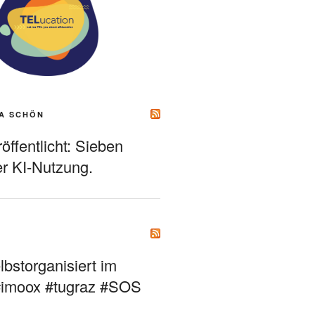
A SCHÖN
ffentlicht: Sieben
r KI-Nutzung.
bstorganisiert im
#imoox #tugraz #SOS