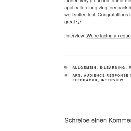
indeed very proud that our former
application for giving feedback
well suited tool. Congratultions 
great 🙂
[Interview „
We’re facing an educa
KATEGORIEN
ALLGEMEIN
,
E-LEARNING
,
SCHLAGWÖRTER
ARS
,
AUDIENCE RESPONSE 
FEEDBACKR
,
INTERVIEW
Schreibe einen Komme