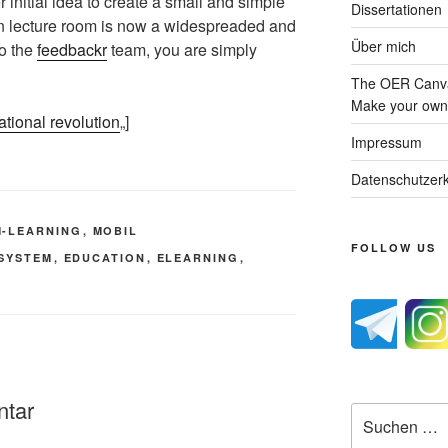
 initial idea to create a small and simple
Dissertationen
 in lecture room is now a widespreaded and
Über mich
to the
feedbackr
team, you are simply
The OER Canva
Make your own 
tional revolution
„]
Impressum
Datenschutzerk
M-LEARNING
,
MOBIL
FOLLOW US
SYSTEM
,
EDUCATION
,
ELEARNING
,
ntar
Suche
nach: