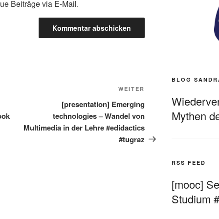
ue Beiträge via E-Mail.
BLOG SANDR
Nächster
WEITER
Wiederverö
Beitrag
[presentation] Emerging
Mythen de
ook
technologies – Wandel von
Multimedia in der Lehre #edidactics
#tugraz
RSS FEED
[mooc] Sel
Studium 