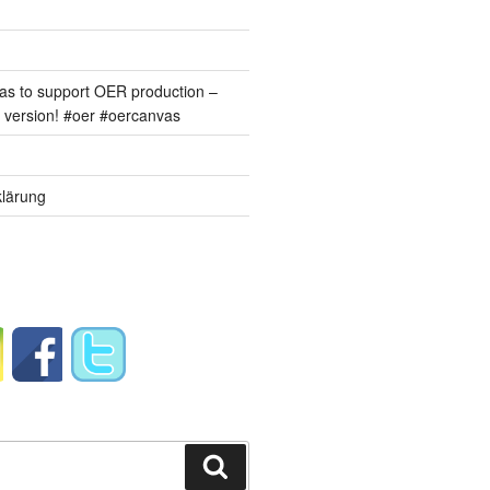
s to support OER production –
version! #oer #oercanvas
lärung
Suchen