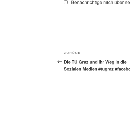
Benachrichtige mich über ne
Beitragsnavigation
Vorheriger
ZURÜCK
Beitrag
Die TU Graz und ihr Weg in die
Sozialen Medien #tugraz #faceb