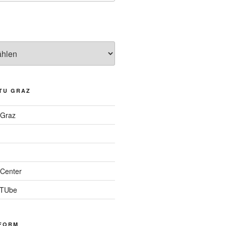
TU GRAZ
 Graz
Center
 TUbe
FORM