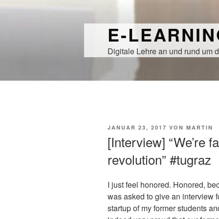
Zum
Inhalt
E-LEARNI
springen
Digitale Lehre an und rund um d
VERÖFFENTLICHT
JANUAR 23, 2017
VON
MARTIN
AM
[Interview] “We’re f
revolution” #tugraz
I just feel honored. Honored, be
was asked to give an interview f
startup of my former students an