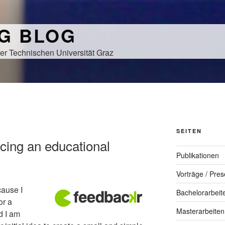
NG BLOG
er Technischen Universität Graz
SEITEN
acing an educational
Publikationen
Vorträge / Pres
cause I
Bachelorarbeit
or a
Masterarbeiten
d I am