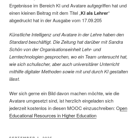
Ergebnisse im Bereich KI und Avatare aufgegriffen hat und
einen kleinen Beitrag mit dem Titel „
KI als Lehrer
“
abgedruckt hat in der Ausgabe vom 17.09.205
Künstliche Intelligenz und Avatare in der Lehre haben den
Standard beschäftigt. D
ie Zeitung hat darüber mit Sandra
Schön von der Organisationseinheit Lehr- und
Lerntechnologien gesprochen, wo ein Team untersucht hat,
wie sich schulischer, aber auch universitärer Unterricht
mithilfe digitaler Methoden sowie mit und durch KI gestalten
lässt.
Wer sich gerne ein Bild davon machen möchte, wie die
Avatare umgesetzt sind, ist herzlich eingeladen sich
jederzeit kostenlos in diesen MOOC einzuschreiben: O
pen
Educational Resources in Higher Education
VERÖFFENTLICHT
SEPTEMBER 1, 2025