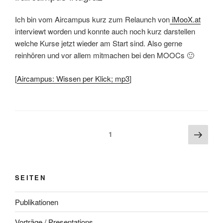
Ich bin vom Aircampus kurz zum Relaunch von
iMooX.at
interviewt worden und konnte auch noch kurz darstellen
welche Kurse jetzt wieder am Start sind. Also gerne
reinhören und vor allem mitmachen bei den MOOCs 🙂
[
Aircampus: Wissen per Klick; mp3
]
Beitragsnavigation
Näch
Seite
1
Seite
SEITEN
Publikationen
Vorträge / Presentations