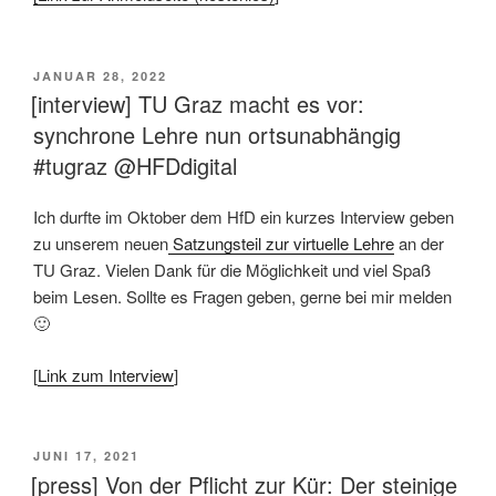
VERÖFFENTLICHT
JANUAR 28, 2022
AM
[interview] TU Graz macht es vor:
synchrone Lehre nun ortsunabhängig
#tugraz @HFDdigital
Ich durfte im Oktober dem HfD ein kurzes Interview geben
zu unserem neuen
Satzungsteil zur virtuelle Lehre
an der
TU Graz. Vielen Dank für die Möglichkeit und viel Spaß
beim Lesen. Sollte es Fragen geben, gerne bei mir melden
🙂
[
Link zum Interview
]
VERÖFFENTLICHT
JUNI 17, 2021
AM
[press] Von der Pflicht zur Kür: Der steinige