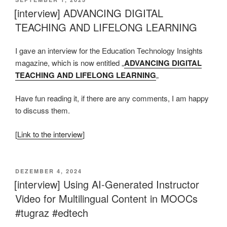
AM
[interview] ADVANCING DIGITAL
TEACHING AND LIFELONG LEARNING
I gave an interview for the Education Technology Insights
magazine, which is now entitled „
ADVANCING DIGITAL
TEACHING AND LIFELONG LEARNING
„
Have fun reading it, if there are any comments, I am happy
to discuss them.
[
Link to the interview
]
VERÖFFENTLICHT
DEZEMBER 4, 2024
AM
[interview] Using AI-Generated Instructor
Video for Multilingual Content in MOOCs
#tugraz #edtech