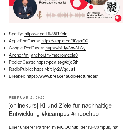
Spotify:
https://spoti.fi/35Rt04r
ApplePodCasts:
https://apple.co/30gzrO2
Google PodCasts:
https://bit.ly/3bv3LGy
Anchor.fm
:
anchor.fm/macromedia0
PocketCasts:
https://pca.st/g4qjd5th
RadioPublic:
https://bit.ly/2WqqJu1
Breaker:
https://www.breaker.audio/lecturecast
VERÖFFENTLICHT
FEBRUAR 2, 2022
AM
[onlinekurs] KI und Ziele für nachhaltige
Entwicklung #kicampus #moochub
Einer unserer Partner im
MOOChub
, der KI-Campus, hat