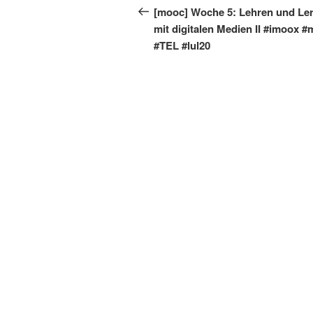
Beitrag
[mooc] Woche 5: Lehren und Le
mit digitalen Medien II #imoox 
#TEL #lul20