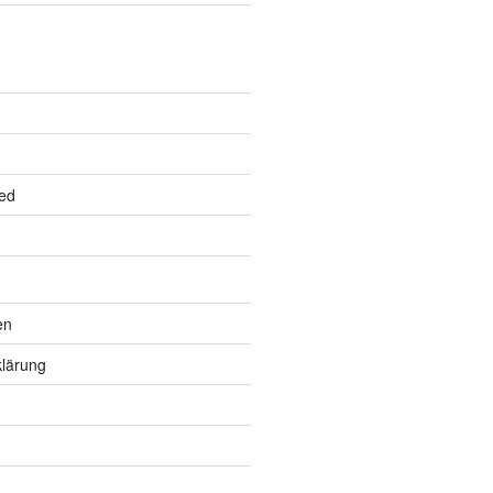
ed
en
lärung