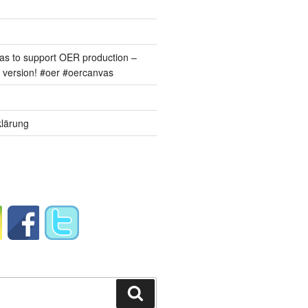
s to support OER production –
version! #oer #oercanvas
lärung
Suchen