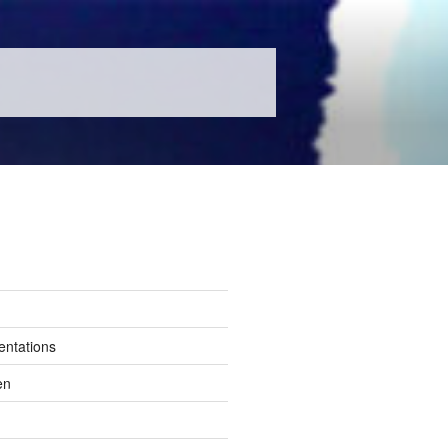
entations
en