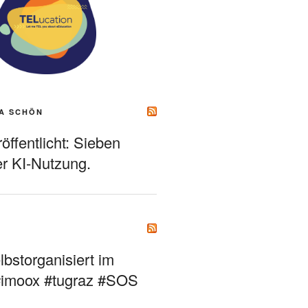
A SCHÖN
ffentlicht: Sieben
r KI-Nutzung.
bstorganisiert im
#imoox #tugraz #SOS