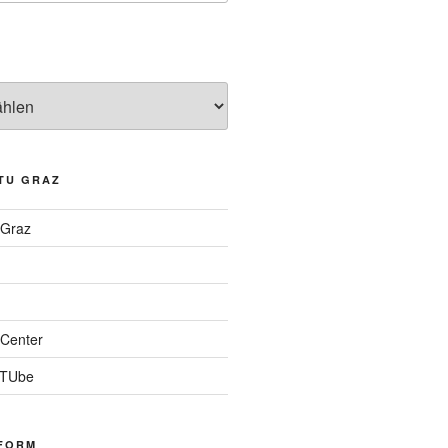
TU GRAZ
 Graz
Center
 TUbe
FORM