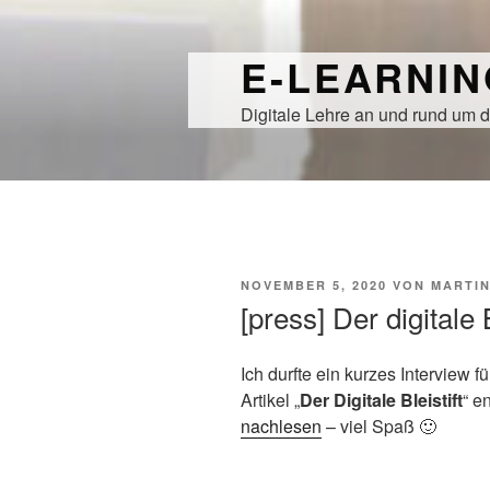
Zum
Inhalt
E-LEARNI
springen
Digitale Lehre an und rund um d
VERÖFFENTLICHT
NOVEMBER 5, 2020
VON
MARTI
AM
[press] Der digitale 
Ich durfte ein kurzes Interview f
Artikel „
Der Digitale Bleistift
“ e
nachlesen
– viel Spaß 🙂