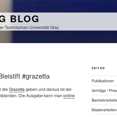
NG BLOG
er Technischen Universität Graz
N
SEITEN
Bleistift #grazetta
Publikationen
ür die
Grazetta
geben und daraus ist der
Vorträge / Pres
ntstanden. Die Ausgabe kann man
online
Bachelorarbeit
Masterarbeiten