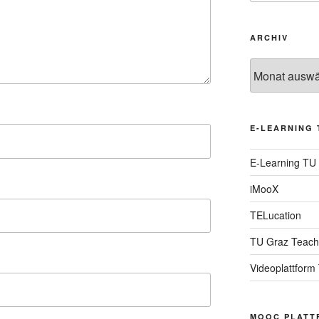
ARCHIV
Archiv
E-LEARNING 
E-Learning TU
iMooX
TELucation
TU Graz Teach
Videoplattform
MOOC PLATT