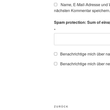
Name, E-Mail-Adresse und W
nächsten Kommentar speichern
Spam protection: Sum of eins(
*
Benachrichtige mich über n
Benachrichtige mich über ne
Beitragsnavigation
Vorheriger
ZURÜCK