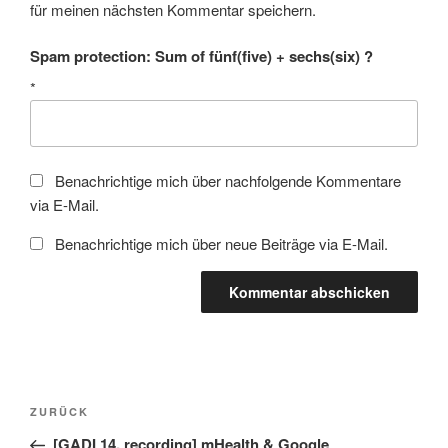
für meinen nächsten Kommentar speichern.
Spam protection: Sum of fünf(five) + sechs(six) ?
*
Benachrichtige mich über nachfolgende Kommentare
via E-Mail.
Benachrichtige mich über neue Beiträge via E-Mail.
Beitragsnavigation
Vorheriger
ZURÜCK
Beitrag
[GADI 14, recording] mHealth & Google