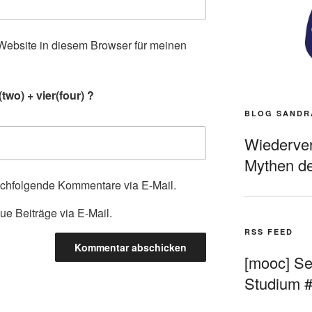
ebsite in diesem Browser für meinen
.
wo) + vier(four) ?
BLOG SANDR
Wiederverö
Mythen de
achfolgende Kommentare via E-Mail.
ue Beiträge via E-Mail.
RSS FEED
[mooc] Sel
Studium 