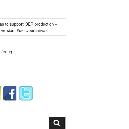
s to support OER production –
version! #oer #oercanvas
lärung
Suchen