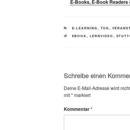
E-Books, E-Book Readers
KATEGORIEN
E-LEARNING
,
TUG
,
VERANS
SCHLAGWÖRTER
EBOOK
,
LERNVIDEO
,
STUTT
Schreibe einen Komme
Deine E-Mail-Adresse wird nicht 
mit
*
markiert
Kommentar
*