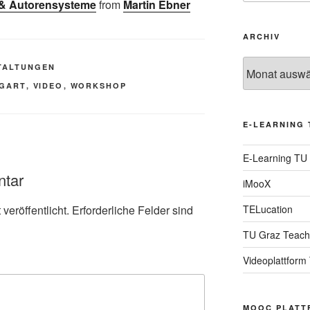
 & Autorensysteme
from
Martin Ebner
ARCHIV
Archiv
TALTUNGEN
GART
,
VIDEO
,
WORKSHOP
E-LEARNING 
E-Learning TU
ntar
iMooX
veröffentlicht.
Erforderliche Felder sind
TELucation
TU Graz Teach
Videoplattform
MOOC PLATT