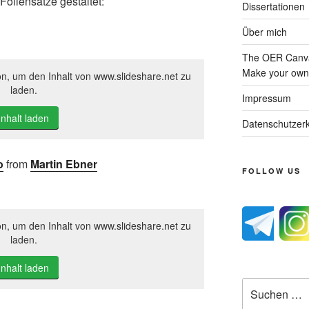
oliensätze gestaltet:
Dissertationen
Über mich
The OER Canva
Make your own 
on, um den Inhalt von www.slideshare.net zu
laden.
Impressum
Inhalt laden
Datenschutzerk
o
from
Martin Ebner
FOLLOW US
on, um den Inhalt von www.slideshare.net zu
laden.
Inhalt laden
Suche
nach: