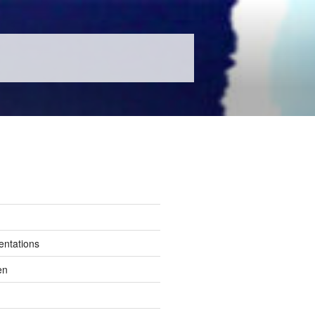
entations
en