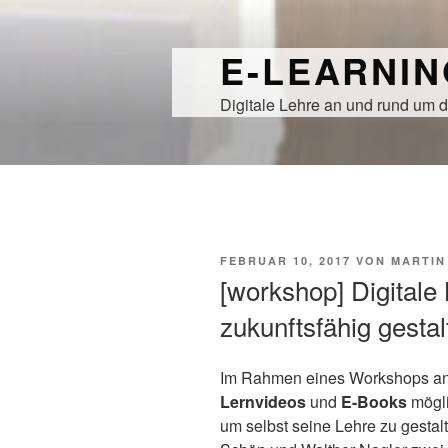
Zum
Inhalt
E-LEARNI
springen
Digitale Lehre an und rund um d
VERÖFFENTLICHT
FEBRUAR 10, 2017
VON
MARTIN
AM
[workshop] Digitale
zukunftsfähig gesta
Im Rahmen eines Workshops a
Lernvideos
und
E-Books
mögli
um selbst seine Lehre zu gesta