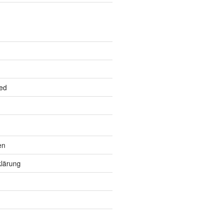
ed
en
lärung