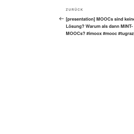
Beitragsnavigation
Vorheriger
ZURÜCK
Beitrag
[presentation] MOOCs sind kein
Lösung? Warum als dann MINT-
MOOCs? #imoox #mooc #tugraz