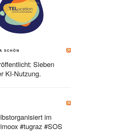
A SCHÖN
ffentlicht: Sieben
r KI-Nutzung.
bstorganisiert im
#imoox #tugraz #SOS