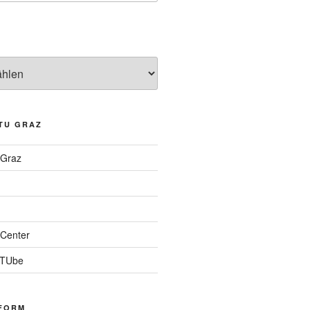
TU GRAZ
 Graz
Center
 TUbe
FORM