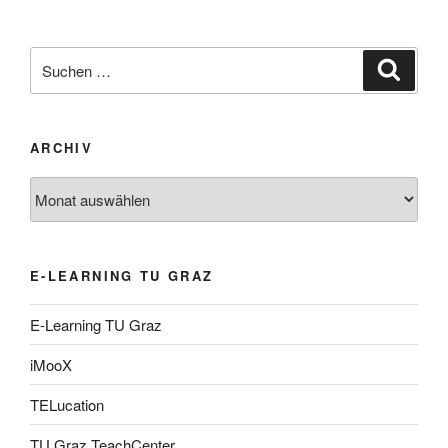
Suche
Suche
nach:
ARCHIV
Archiv
E-LEARNING TU GRAZ
E-Learning TU Graz
iMooX
TELucation
TU Graz TeachCenter