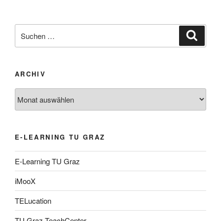
Suche
Suche
nach:
ARCHIV
Archiv
E-LEARNING TU GRAZ
E-Learning TU Graz
iMooX
TELucation
TU Graz TeachCenter