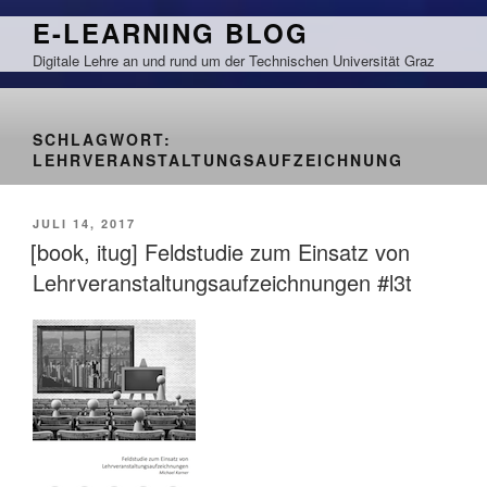
Zum
E-LEARNING BLOG
Inhalt
Digitale Lehre an und rund um der Technischen Universität Graz
springen
SCHLAGWORT:
LEHRVERANSTALTUNGSAUFZEICHNUNG
VERÖFFENTLICHT
JULI 14, 2017
AM
[book, itug] Feldstudie zum Einsatz von
Lehrveranstaltungsaufzeichnungen #l3t