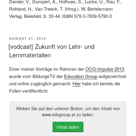
Dander, V., Gumpert, A., Hofhues, S., Lucke, U., Rau, F.,
Rohland, H., Van Treeck, T. (Hrsg.). W. Bertelsmann
Verlag. Bielefeld. S. 33-44. ISBN 978-3-7639-5790-3
VERÖFFENTLICHT
AUGUST 21, 2013
AM
[vodcast] Zukunft von Lehr- und
Lernmaterialien
Einer meiner Vorträge im Rahmen der
OCG-Impulse 2013
wurde vom BildungsTV der
Education Group
aufgezeichnet
und online zugänglich gemacht.
Hier
habe ich bereits die
Folien veröffentlicht.
Klicken Sie auf den unteren Button, um den Inhalt von
www.edugroup.at zu laden.
Inhalt laden