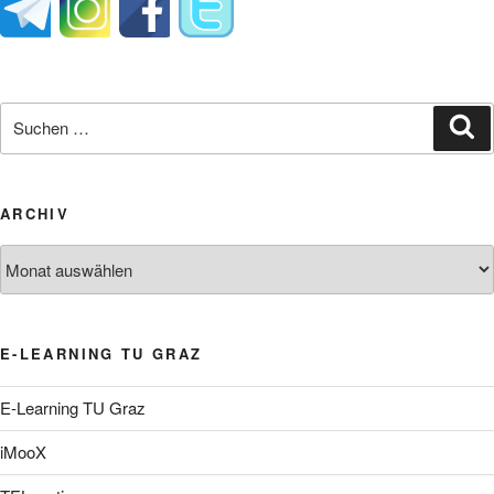
Suche
Su
nach:
ARCHIV
Archiv
E-LEARNING TU GRAZ
E-Learning TU Graz
iMooX