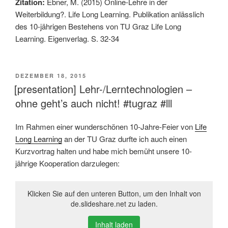
Zitation:
Ebner, M. (2015) Online-Lehre in der
Weiterbildung?. Life Long Learning. Publikation anlässlich
des 10-jährigen Bestehens von TU Graz Life Long
Learning. Eigenverlag. S. 32-34
VERÖFFENTLICHT
DEZEMBER 18, 2015
AM
[presentation] Lehr-/Lerntechnologien –
ohne geht’s auch nicht! #tugraz #lll
Im Rahmen einer wunderschönen 10-Jahre-Feier von
Life
Long Learning
an der TU Graz durfte ich auch einen
Kurzvortrag halten und habe mich bemüht unsere 10-
jährige Kooperation darzulegen:
Klicken Sie auf den unteren Button, um den Inhalt von
de.slideshare.net zu laden.
Inhalt laden