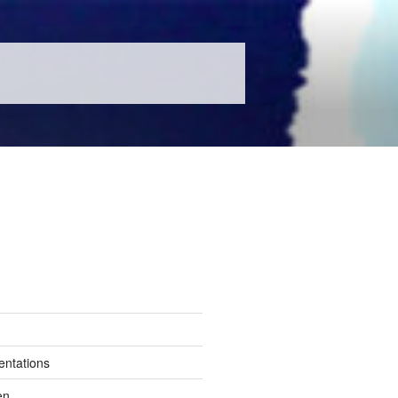
entations
en