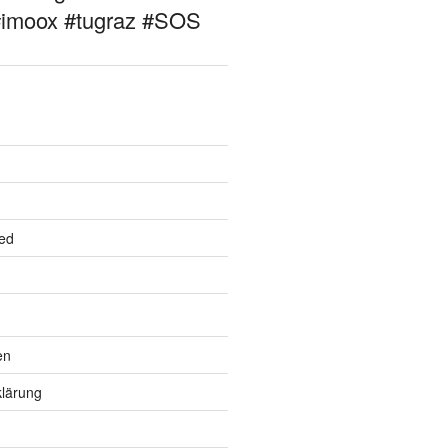
#imoox #tugraz #SOS
ed
en
lärung