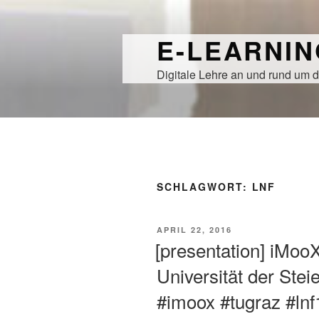
Zum
Inhalt
E-LEARNI
springen
Digitale Lehre an und rund um d
SCHLAGWORT:
LNF
VERÖFFENTLICHT
APRIL 22, 2016
AM
[presentation] iMooX
Universität der Steie
#imoox #tugraz #lnf