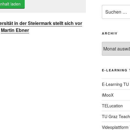
Inhalt laden
Suche
nach:
rsität in der Steiermark stellt sich vor
m
Martin Ebner
ARCHIV
Archiv
E-LEARNING 
E-Learning TU
iMooX
TELucation
TU Graz Teach
Videoplattform