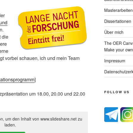
Masterarbeiten
der
Dissertationen
 und
n.
Über mich
 die
The OER Canva
ere
Make your own 
erne
ngt vorbei schauen, ich und mein Team
Impressum
Datenschutzerk
Stationsprogramm
]
FOLLOW US
rzpräsentation um 18.00, 20.00 und 22.00
on, um den Inhalt von www.slideshare.net zu
laden.