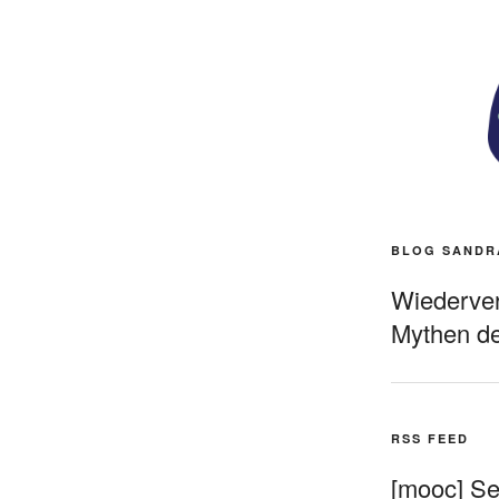
BLOG SANDR
Wiederverö
Mythen de
RSS FEED
[mooc] Sel