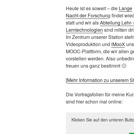
Heute ist es soweit – die
Lange
Nacht der Forschun
g findet wie
statt und wir als
Abteilung Lehr-
Lerntechnologien
sind mitten dri
Im Zentrum unserer Station steht
Videoproduktion und
iMooX
uns
MOOC-Plattform, die wir allen g
vorstellen werden. Also unbedi
freuen uns ganz bestimmt 🙂
[
Mehr Information zu unserem 
Die Vortragsfolien für meine Ku
sind hier schon mal online:
Klicken Sie auf den unteren Butt