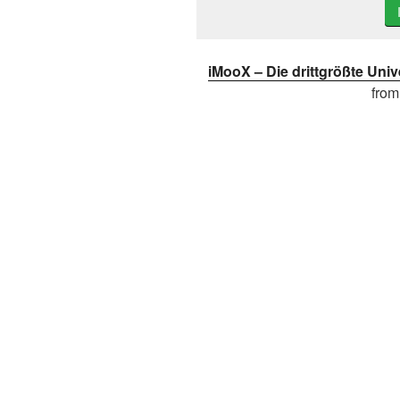
iMooX – Die drittgrößte Unive
fro