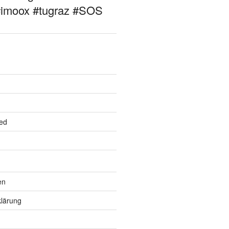
#imoox #tugraz #SOS
ed
en
lärung