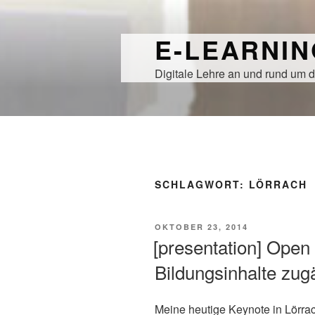
Zum
Inhalt
E-LEARNI
springen
Digitale Lehre an und rund um d
SCHLAGWORT:
LÖRRACH
VERÖFFENTLICHT
OKTOBER 23, 2014
AM
[presentation] Ope
Bildungsinhalte zu
Meine heutige Keynote in Lörrach