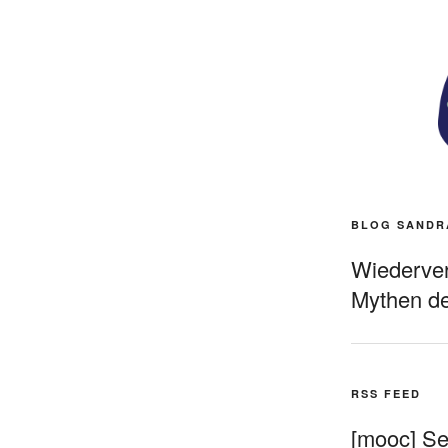
BLOG SANDR
Wiederverö
Mythen de
RSS FEED
[mooc] Sel