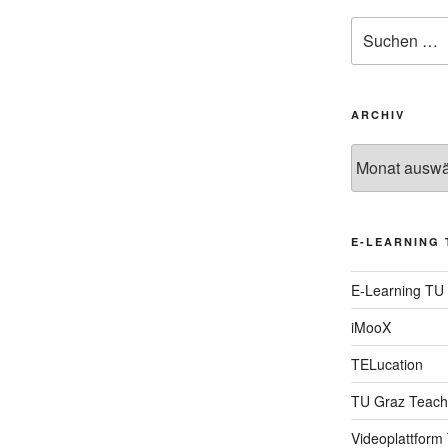
Suche
nach:
ARCHIV
Archiv
E-LEARNING 
E-Learning TU
iMooX
TELucation
TU Graz Teach
Videoplattform