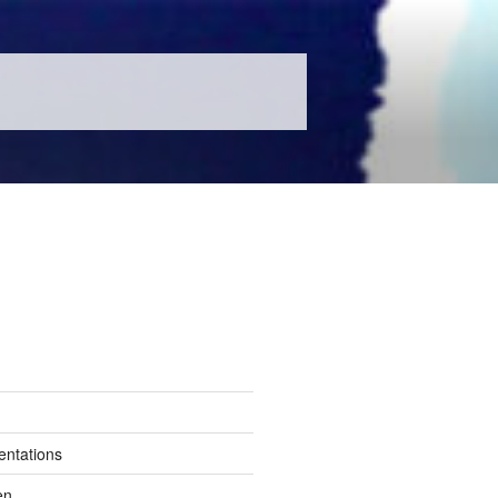
entations
en