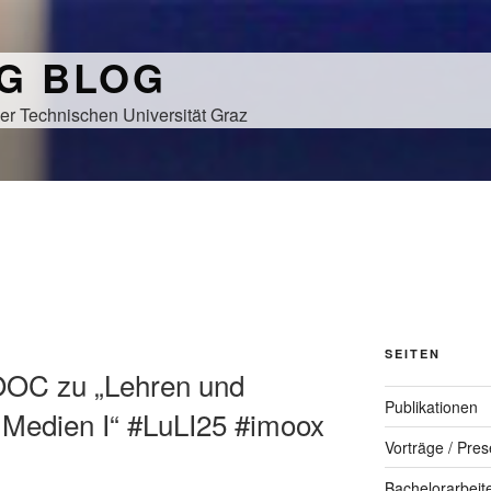
NG BLOG
er Technischen Universität Graz
SEITEN
OOC zu „Lehren und
Publikationen
n Medien I“ #LuLI25 #imoox
Vorträge / Pres
Bachelorarbeit