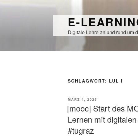
Zum
Inhalt
E-LEARNI
springen
Digitale Lehre an und rund um d
SCHLAGWORT:
LUL I
VERÖFFENTLICHT
MÄRZ 4, 2025
AM
[mooc] Start des M
Lernen mit digitale
#tugraz