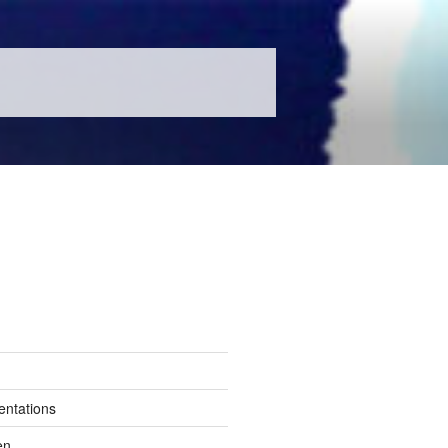
entations
en