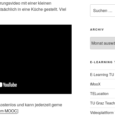
hrungsvideo mit einer kleinen
Suche
sächlich in eine Küche gestellt. Viel
nach:
ARCHIV
Archiv
E-LEARNING 
E-Learning TU
iMooX
TELucation
TU Graz Teach
stenlos und kann jederzeit gerne
zum MOOC
]
Videoplattform