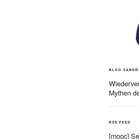
BLOG SANDR
Wiederverö
Mythen de
RSS FEED
[mooc] Sel