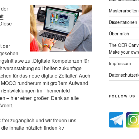
 der
Masterarbeiten
it
Dissertationen
 Diese
Über mich
The OER Canva
t der
Make your own 
gesehen
gsinitiatve zu „Digitale Kompetenzen für
Impressum
rveranstaltung soll helfen zukünftige
Datenschutzerk
chen für das neue digitale Zeitalter. Auch
der MOOC rundherum mit großem Aufwand
n Entwicklungen im Themenfeld
FOLLOW US
n – hier einen großen Dank an alle
Arbeit.
 frei zugänglich und wir freuen uns
die Inhalte nützlich finden 🙂