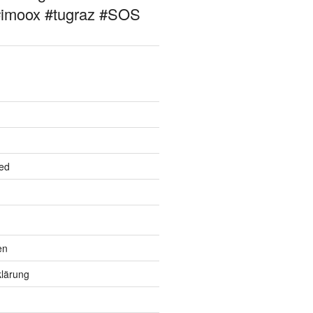
#imoox #tugraz #SOS
ed
en
lärung