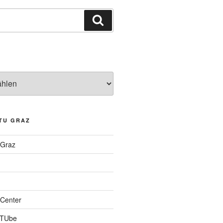
Suchen
TU GRAZ
 Graz
Center
 TUbe