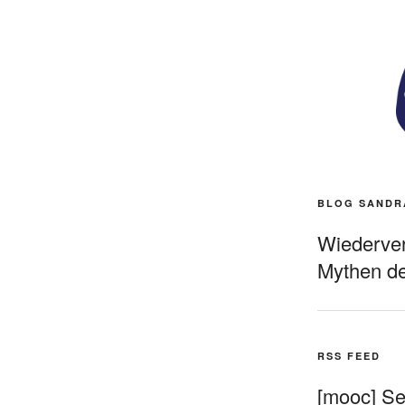
BLOG SANDR
Wiederverö
Mythen de
RSS FEED
[mooc] Sel