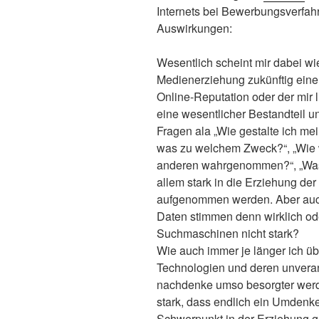
Internets bei Bewerbungsverfah
Auswirkungen:
Wesentlich scheint mir dabei wi
Medienerziehung zukünftig eine
Online-Reputation oder der mir l
eine wesentlicher Bestandteil u
Fragen ala „Wie gestalte ich mei
was zu welchem Zweck?“, „Wie 
anderen wahrgenommen?“, „Was he
allem stark in die Erziehung d
aufgenommen werden. Aber auch
Daten stimmen denn wirklich od
Suchmaschinen nicht stark?
Wie auch immer je länger ich übe
Technologien und deren unveran
nachdenke umso besorgter werde
stark, dass endlich ein Umdenke
Schwerpunkt in der Erziehung ge