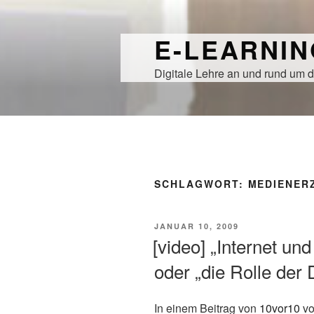
Zum
Inhalt
E-LEARNI
springen
Digitale Lehre an und rund um d
SCHLAGWORT:
MEDIENER
VERÖFFENTLICHT
JANUAR 10, 2009
AM
[video] „Internet u
oder „die Rolle der D
In einem Beitrag von
10vor10
vo