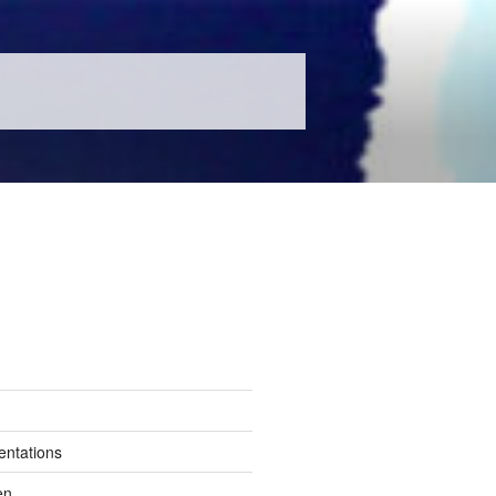
entations
en