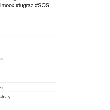
#imoox #tugraz #SOS
ed
en
lärung