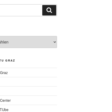
Suchen
TU GRAZ
 Graz
Center
 TUbe