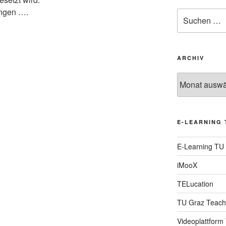
ungen ….
Suche
nach:
ARCHIV
Archiv
E-LEARNING 
E-Learning TU
iMooX
TELucation
TU Graz Teach
Videoplattform