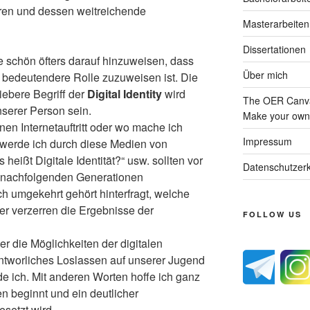
ren und dessen weitreichende
Masterarbeiten
Dissertationen
e schön öfters darauf hinzuweisen, dass
Über mich
 bedeutendere Rolle zuzuweisen ist. Die
iebere Begriff der
Digital Identity
wird
The OER Canva
nserer Person sein.
Make your own 
nen Internetauftritt oder wo mache ich
Impressum
werde ich durch diese Medien von
ißt Digitale Identität?“ usw. sollten vor
Datenschutzerk
er nachfolgenden Generationen
 umgekehrt gehört hinterfragt, welche
er verzerren die Ergebnisse der
FOLLOW US
r die Möglichkeiten der digitalen
tworliches Loslassen auf unserer Jugend
 ich. Mit anderen Worten hoffe ich ganz
n beginnt und ein deutlicher
setzt wird.