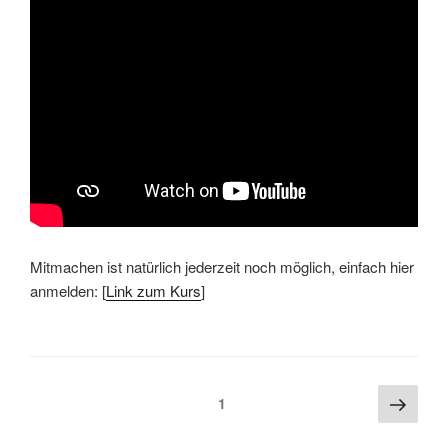
Mitmachen ist natürlich jederzeit noch möglich, einfach hier
anmelden: [
Link zum Kurs
]
Beitragsnavigation
Näch
Seite
1
Seite