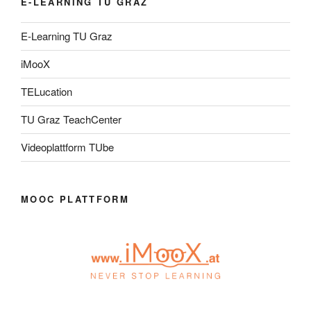
E-LEARNING TU GRAZ
E-Learning TU Graz
iMooX
TELucation
TU Graz TeachCenter
Videoplattform TUbe
MOOC PLATTFORM