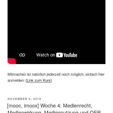
Mitmachen ist natürlich jederzeit noch möglich, einfach hier
anmelden: [
Link zum Kurs
]
VERÖFFENTLICHT
NOVEMBER 6, 2019
AM
[mooc, imoox] Woche 4: Medienrecht,
Medienwirkung, Mediennutzung und OER