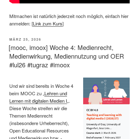
Mitmachen ist natürlich jederzeit noch möglich, einfach hier
anmelden: [
Link zum Kurs
]
VERÖFFENTLICHT
MÄRZ 25, 2026
AM
[mooc, imoox] Woche 4: Medienrecht,
Medienwirkung, Mediennutzung und OER
#lul26 #tugraz #imoox
Und wir sind bereits in Woche 4
beim MOOC zu „
Lehren und
Lernen mit digitalen Medien I
„.
Diese Woche streifen wir die
Themen Medienrecht
(insbesondere Urheberrecht),
Open Educational Resources
und Medienwirkung bzw. -