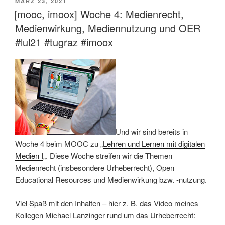
VERÖFFENTLICHT
MÄRZ 23, 2021
AM
[mooc, imoox] Woche 4: Medienrecht,
Medienwirkung, Mediennutzung und OER
#lul21 #tugraz #imoox
Und wir sind bereits in
Woche 4 beim MOOC zu „
Lehren und Lernen mit digitalen
Medien I
„. Diese Woche streifen wir die Themen
Medienrecht (insbesondere Urheberrecht), Open
Educational Resources und Medienwirkung bzw. -nutzung.
Viel Spaß mit den Inhalten – hier z. B. das Video meines
Kollegen Michael Lanzinger rund um das Urheberrecht: