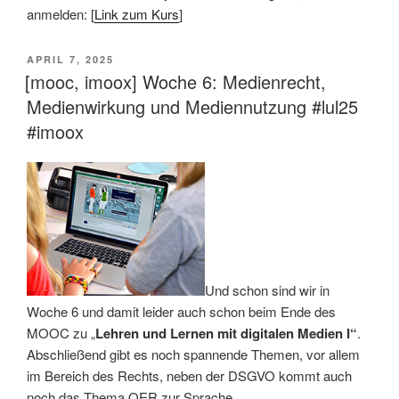
anmelden: [
Link zum Kurs
]
VERÖFFENTLICHT
APRIL 7, 2025
AM
[mooc, imoox] Woche 6: Medienrecht,
Medienwirkung und Mediennutzung #lul25
#imoox
Und schon sind wir in
Woche 6 und damit leider auch schon beim Ende des
MOOC zu „
Lehren und Lernen mit digitalen Medien I“
.
Abschließend gibt es noch spannende Themen, vor allem
im Bereich des Rechts, neben der DSGVO kommt auch
noch das Thema OER zur Sprache.