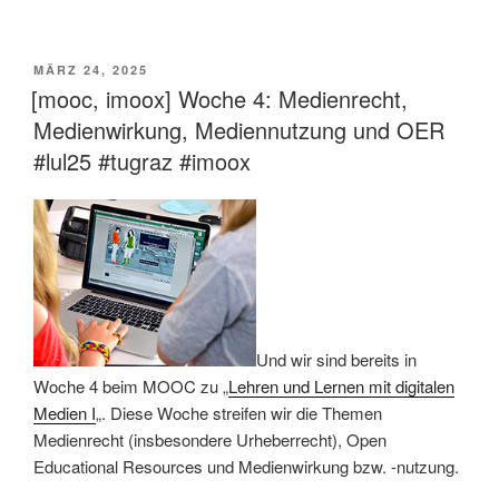
VERÖFFENTLICHT
MÄRZ 24, 2025
AM
[mooc, imoox] Woche 4: Medienrecht,
Medienwirkung, Mediennutzung und OER
#lul25 #tugraz #imoox
Und wir sind bereits in
Woche 4 beim MOOC zu „
Lehren und Lernen mit digitalen
Medien I
„. Diese Woche streifen wir die Themen
Medienrecht (insbesondere Urheberrecht), Open
Educational Resources und Medienwirkung bzw. -nutzung.