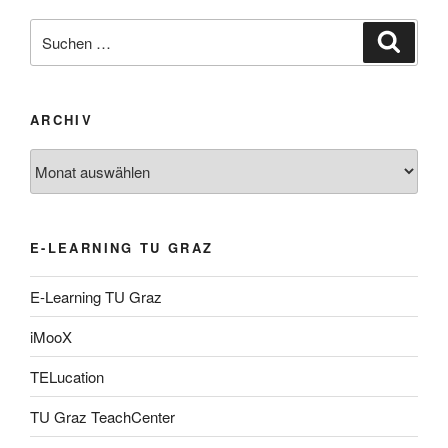
Suche
Suche
nach:
ARCHIV
Archiv
E-LEARNING TU GRAZ
E-Learning TU Graz
iMooX
TELucation
TU Graz TeachCenter