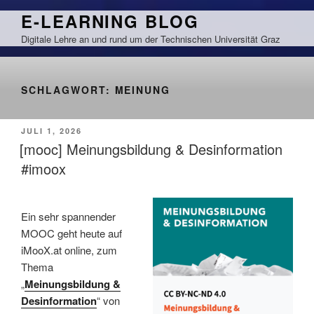
Zum
E-LEARNING BLOG
Inhalt
Digitale Lehre an und rund um der Technischen Universität Graz
springen
SCHLAGWORT:
MEINUNG
VERÖFFENTLICHT
JULI 1, 2026
AM
[mooc] Meinungsbildung & Desinformation
#imoox
Ein sehr spannender
MOOC geht heute auf
iMooX.at online, zum
Thema
„
Meinungsbildung &
Desinformation
“ von