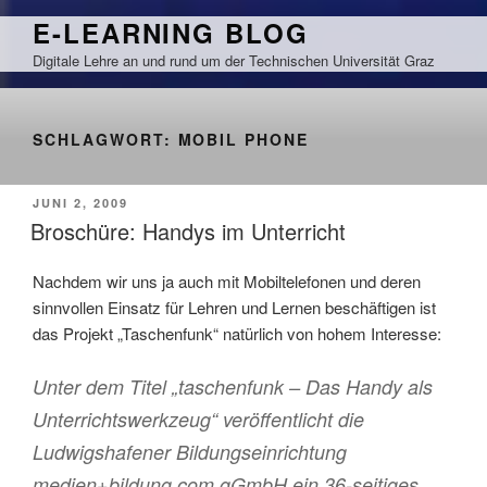
Zum
E-LEARNING BLOG
Inhalt
Digitale Lehre an und rund um der Technischen Universität Graz
springen
SCHLAGWORT:
MOBIL PHONE
VERÖFFENTLICHT
JUNI 2, 2009
AM
Broschüre: Handys im Unterricht
Nachdem wir uns ja auch mit Mobiltelefonen und deren
sinnvollen Einsatz für Lehren und Lernen beschäftigen ist
das Projekt „Taschenfunk“ natürlich von hohem Interesse:
Unter dem Titel „taschenfunk – Das Handy als
Unterrichtswerkzeug“ veröffentlicht die
Ludwigshafener Bildungseinrichtung
medien+bildung.com gGmbH ein 36-seitiges